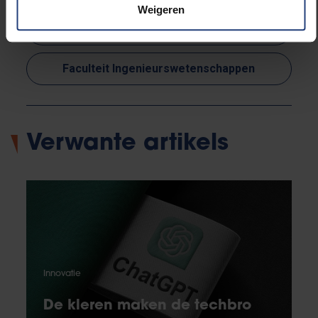
Weigeren
Wetenschapspopularisering
Faculteit Ingenieurswetenschappen
Verwante artikels
Innovatie
De kleren maken de techbro