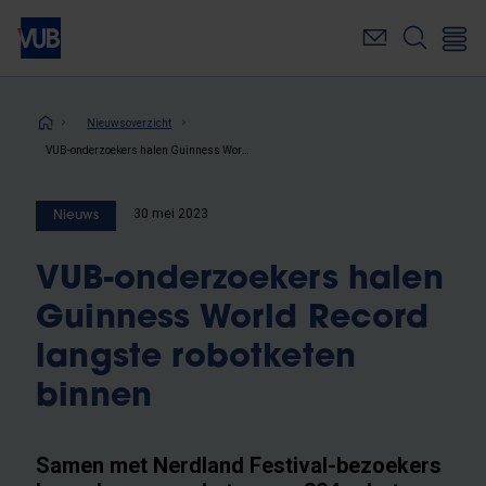
Overslaan
en
naar
de
inhoud
Kruimelpad
Nieuwsoverzicht
gaan
VUB-onderzoekers halen Guinness World Record langste robotketen binnen
30 mei 2023
Nieuws
VUB-onderzoekers halen
Guinness World Record
langste robotketen
binnen
Samen met Nerdland Festival-bezoekers