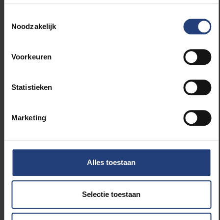
Toestemmingsselectie
Noodzakelijk
Voorkeuren
Statistieken
Marketing
De bezoekers van Nerdland stonden graag in de rij om VUB-
onderzoeksgroep BruBotics aan het wereldrecord
robotketen te helpen.
Alles toestaan
Selectie toestaan
Lees meer over: