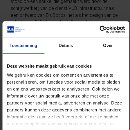
stond op een sokkel die gemaakt werd door de
schrijnwerkerij van de dienst VUB-infrastructuur naar
een ontwerp van BruBotics, net als het design van de
robots. Het Fablab van de VUB sneed alle
robotonderdelen met lasers uit. Het hele project is
een samenwerking tussen BruBotics, IMEC en VUB.
En de bezoekers van Nerdland Festival…
Toestemming
Details
Over
“Het vorige record stond op naam van een school in
Hong Kong met een keten van 255 robots”, zegt
Deze website maakt gebruik van cookies
Brubotics innovation manager Gabriël Van De Velde.
We gebruiken cookies om content en advertenties te
“Het stamt al uit 2007. Wij bouwden 334 exemplaren,
personaliseren, om functies voor social media te bieden
maar dat lukte enkel dankzij de enthousiaste hulp van
en om ons websiteverkeer te analyseren. Ook delen we
de Nerdland Festival bezoekers.”
informatie over uw gebruik van onze site met onze
partners voor social media, adverteren en analyse. Deze
De toren met robots zal binnenkort te bewonderen
partners kunnen deze gegevens combineren met andere
zijn in Technopolis, het "doe-centrum" voor
informatie die u aan ze heeft verstrekt of die ze hebben
wetenschap en technologie in Mechelen.
verzameld op basis van uw gebruik van hun services.