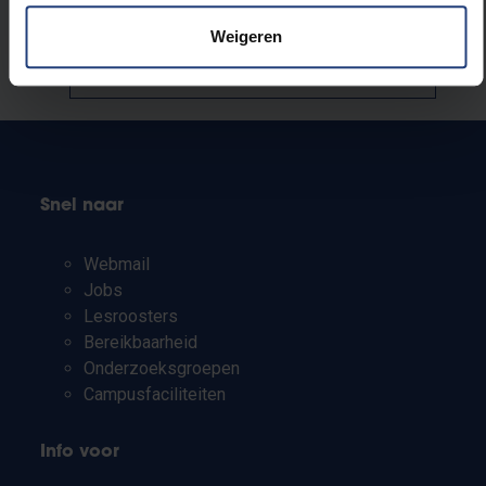
Stond er een fout op deze pagina?
Weigeren
Laat het ons weten
Snel naar
Webmail
Jobs
Lesroosters
Bereikbaarheid
Onderzoeksgroepen
Campusfaciliteiten
Info voor