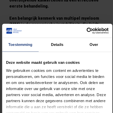
overblijvende kankercellen na een effectieve
eerste behandeling.
Een belangrijk kenmerk van multipel myeloom
(MM) is de genomische instabiliteit, die leidt
tot genetische defecten, drugresistentie en
progressie van de kanker. De IMF kende
Professor Elke De Bruyne een Brian D. Novis
Toestemming
Details
Over
Research Junior Grant toe voor haar onderzoek
naar de rol van protein arginine
methyltransferase 5 (PRMT5) in de MM
Deze website maakt gebruik van cookies
biologie, genomische instabiliteit en
We gebruiken cookies om content en advertenties te
drugresponse.
personaliseren, om functies voor social media te bieden
en om ons websiteverkeer te analyseren. Ook delen we
Een andere oorzaak van herval, is de
informatie over uw gebruik van onze site met onze
wisselwerking tussen de MM cellen en de
partners voor social media, adverteren en analyse. Deze
beenmerg omgeving waarin ze zich nestelen.
partners kunnen deze gegevens combineren met andere
informatie die u aan ze heeft verstrekt of die ze hebben
Professor Eline Menu ontving een Brian D.
verzameld op basis van uw gebruik van hun services.