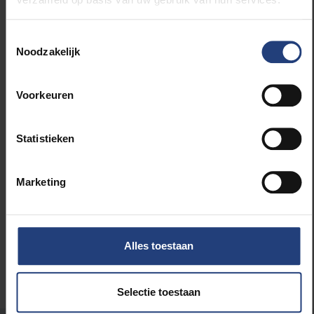
Novis Senior Award voor haar onderzoek naar
de metabolische interactie tussen de MM
Toestemmingsselectie
cellen en hun omgeving.
Noodzakelijk
Voorkeuren
Lees meer over:
Statistieken
Wetenschap en onderzoek
Marketing
Universiteit
Alles toestaan
Selectie toestaan