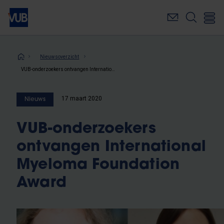
Overslaan
en
naar
de
inhoud
Kruimelpad
Nieuwsoverzicht
gaan
VUB-onderzoekers ontvangen International Myeloma Foundation Award
17 maart 2020
Nieuws
VUB-onderzoekers
ontvangen International
Myeloma Foundation
Award