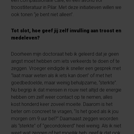
een compassionate café, en een avond vol
troostliteratuur in Pilar. Met deze initiatieven willen we
ook tonen “je bent niet alleen”.
Tot slot, hoe geef jij zelf invulling aan troost en
medeleven?
Doorheen mijn doctoraat heb ik geleerd dat je geen
angst moet hebben om iets verkeerds te doen of te
zeggen. Vroeger eindigde ik sneller een gesprek met
“laat maar weten als ik iets kan doen” of met het
goedbedoelde, maar weinig behulpzame, “sterkte”.
Nu begrijp ik dat mensen in rouw niet altijd de energie
hebben om zelf weer contact op te nemen, alles
kost honderd keer zoveel moeite. Daarom is het
beter om concreet te vragen, “Is het goed als ik jou
morgen om 9 uur bel?” Daarnaast zeggen woorden
als “sterkte” of “gecondoleerd” heel weinig. Als ik niet
weet wat zeggen of het moeilijk heb, geef ik dat ook