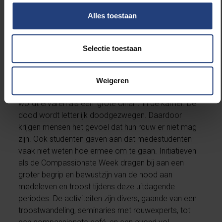
universiteit. Deze week biedt een platform waar
Alles toestaan
mensen de kans krijgen om te praten over deze
onderwerpen en in interactie te gaan met collega’s en
studenten. Het zijn onderwerpen die vaak
Selectie toestaan
onbesproken blijven. Zeker binnen een academische
context waar de nadruk ligt op prestatie. Uit
gesprekken met personeelsleden blijkt dan ook dat
Weigeren
bij terugkeer naar de werkvloer, het verlies vaak
wordt ervaren als een ‘grote olifant’ in de kamer. De
dood wordt letterlijk doodgezwegen. Daardoor
krijgen mensen het gevoel dat hun rouw er niet mag
zijn. Ook studenten gaven aan dat medestudenten
vaak niet weten hoe ermee om te gaan. Initiatieven
als de Compassionate Week dragen bij aan een
groter begrip en bewustzijn van de nood aan
medeleven en troost tijdens deze uitdagende
periodes. De activiteiten zijn divers, gaande van een
troostwandeling, seminaries met rouwexperts, tot