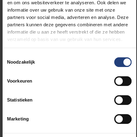
en om ons websiteverkeer te analyseren. Ook delen we
voor een flexibeler beleid. Hierbij streeft men niet per
informatie over uw gebruik van onze site met onze
se naar een langere afwezigheid bij een overlijden,
partners voor social media, adverteren en analyse. Deze
maar eerder naar een flexibele toepassing ervan.
partners kunnen deze gegevens combineren met andere
Want de grootste misvatting over rouw is dat je
informatie die u aan ze heeft verstrekt of die ze hebben
bepaalde stadia moet doorlopen en daarna weer
verzameld op basis van uw gebruik van hun services.
verder kunt zoals daarvoor.
Toestemmingsselectie
Voor jouw doctoraatsonderzoek bestudeer jij
Noodzakelijk
welke processen en mechanismen kunnen
bijdragen tot de ontwikkeling van succesvolle
Voorkeuren
Compassionate Communities. Dragen
initiatieven zoals de Compassionate Week bij
aan een beter begrip en bewustzijn rond troost
Statistieken
en medeleven?
Marketing
Absoluut. De Compassionate Week gaat over het
normaliseren en bespreekbaar maken van ernstige
ziekte, de dood, rouw, en verlies binnen onze