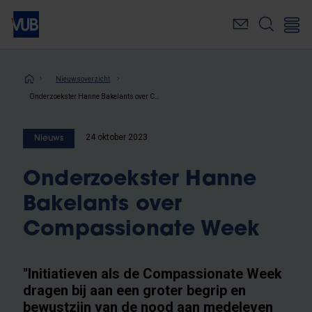
Overslaan
en
naar
de
inhoud
Kruimelpad
Nieuwsoverzicht
gaan
Onderzoekster Hanne Bakelants over Compassionate Week
24 oktober 2023
Nieuws
Onderzoekster Hanne
Bakelants over
Compassionate Week
"Initiatieven als de Compassionate Week
dragen bij aan een groter begrip en
bewustzijn van de nood aan medeleven