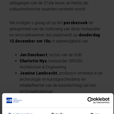
uitdagingen van de 21ste eeuw, en hierbij zijn
cultuurhistorische waarden versterkt wordt.
We nodigen u graag uit op het
persbezoek
ter
gelegenheid van de voltooiing van deze restauratie-
en renovatiewerken dat plaatsvindt op
donderdag
12 december om 10u
, in aanwezigheid van:
Jan Danckaert
, rector van de VUB
Charlotte Nys
, bestuurder ORIGIN
Architecture & Engineering
Jeanine Lambrecht
, professor emeritus in de
archeologie en kunstgeschiedenis en
initiatiefnemer van de bescherming van het
rectoraatsgebouw
Ans Persoons
, Staatssecretaris van het
Brussels Hoofdstedelijk Gewest, belast met
Stedenbouw en Erfgoed