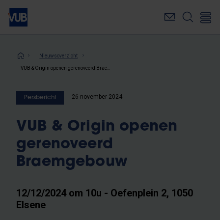
Overslaan
en
naar
de
inhoud
Kruimelpad
Nieuwsoverzicht
gaan
VUB & Origin openen gerenoveerd Braemgebouw
26 november 2024
Persbericht
VUB & Origin openen
gerenoveerd
Braemgebouw
12/12/2024 om 10u - Oefenplein 2, 1050
Elsene