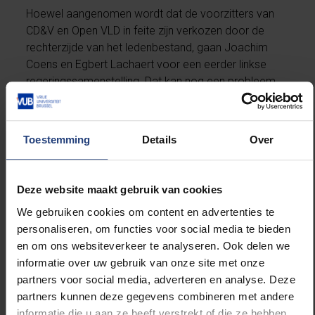
Hoewel aangenomen wordt dat de voorzitters van
CD&V en Open VLD in feite zijn verkozen door de
rechterzijde van het ledenbestand, gaan Joachim
Coens en Egbert Lachaert voor een eerder linkse
regeringssamenstelling. Dat kan nog een probleem
geven voor beiden ten aanzien van hun functie van
partijvoorzitter.
Toestemming
Details
Over
Een cruciaal dossier is de
Deze website maakt gebruik van cookies
vermogenstaks. Als de
We gebruiken cookies om content en advertenties te
liberalen dat
personaliseren, om functies voor social media te bieden
aanvaarden, dan dreigt
en om ons websiteverkeer te analyseren. Ook delen we
de kiesdrempel in 2024.
informatie over uw gebruik van onze site met onze
partners voor social media, adverteren en analyse. Deze
partners kunnen deze gegevens combineren met andere
informatie die u aan ze heeft verstrekt of die ze hebben