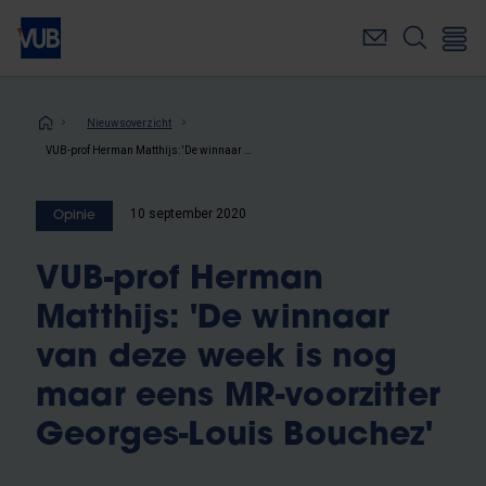
Overslaan
en
naar
de
inhoud
Kruimelpad
Nieuwsoverzicht
gaan
VUB-prof Herman Matthijs: 'De winnaar van deze week is nog maar eens MR-voorzitter Georges-Louis Bouchez'
10 september 2020
Opinie
VUB-prof Herman
Matthijs: 'De winnaar
van deze week is nog
maar eens MR-voorzitter
Georges-Louis Bouchez'