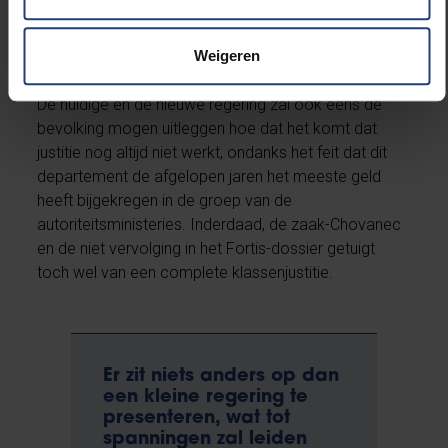
in 2024. Blijft die bijkomende fiscale ontvangst eruit,
dan maakt de Open VLD een zeer belangrijk verschil
met de N-VA.
Weigeren
De huidige en de nieuwe regering zal ook eens de
bevolking mogen uitleggen hoe dat het komt dat
justitie nog altijd niet werkt, ondanks het feit dat dit
departement de afgelopen jaren het meeste geld
heeft bijgekregen in de groep van de
autoriteitsministeries. Inderdaad, de zaak-Chovanec
en de niet vervolging in het Fortis-dossier getuigt
toch wel van een complete klassenjustitie.
Er zit niets anders op dan
een kleine regering te
presenteren, wat tot
spanningen zal leiden