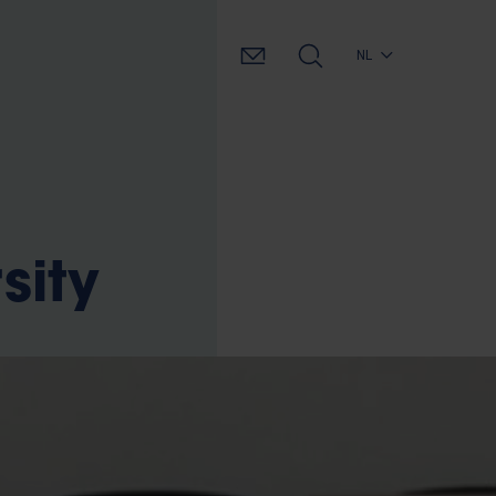
NL
sity