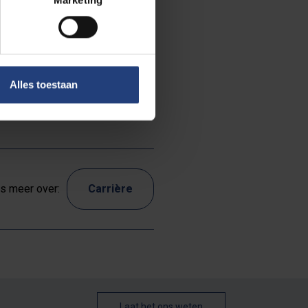
asus
vens mede-
ing and
ques Delors,
Alles toestaan
s meer over:
Carrière
Laat het ons weten