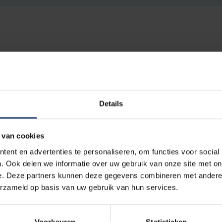
t eredoctoraat werd Jacques Vilrokx, die als academicus 
Details
gebied van sociaal onderzoek, horeca en loononderhandel
telfiguren in het onderwijsveld van Europa en de haar om
 van cookies
ent en advertenties te personaliseren, om functies voor social
oor zijn inspanningen als promotor of partner van talrijke
. Ook delen we informatie over uw gebruik van onze site met on
e. Deze partners kunnen deze gegevens combineren met andere i
sen West-Europese universiteiten en hun tegenhangers 
erzameld op basis van uw gebruik van hun services.
 zogenaamde EU Eastern Partnerships Countries.
e wieg van een tweejarig masterprogramma in ‘European I
Voorkeuren
Statistieken