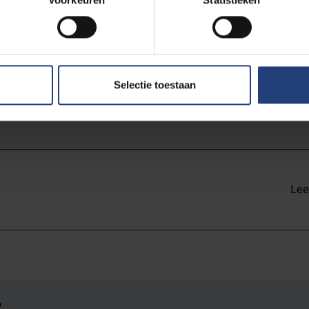
lations’ (EIGER), dat wordt georganiseerd door de Cauc
ican University en de Tbilisi State University. Hij was te
pean industrial relations network, en Fellow bij “Forecast
echnology” (FAST), een adviesgroep ten dienste van Jac
Selectie toestaan
e Europese Commissie.
Lee
?