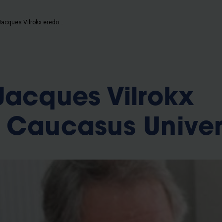
VUB-prof Jacques Vilrokx eredoctor Caucasus University
Jacques Vilrokx
 Caucasus Univer