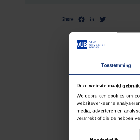
Share:
Tijdens de uitreiking van he
Toestemming
expertise uitbouwde op het 
geprezen als een van de sleu
landen.
Deze website maakt gebruik
We gebruiken cookies om cont
Hij kreeg eveneens veel lof v
websiteverkeer te analyseren
media, adverteren en analys
samenwerkingsverbanden tus
verstrekt of die ze hebben v
Europa, Centraal-Azië en de
Toestemmingsselectie
Jacques Vilrokx stond aan d
Noodzakelijk