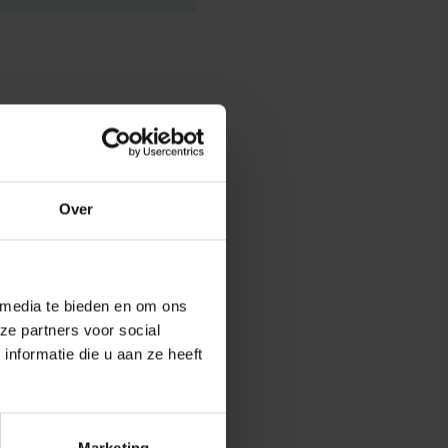
een grote
Over
ingen,
ringende
 media te bieden en om ons
 internationale
ze partners voor social
nformatie die u aan ze heeft
in Oost-
ntegration
Marketing