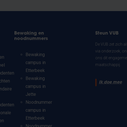
Bewaking en
Steun VUB
noodnummers
De VUB zet zich a
via onderzoek, on
Bewaking
en
ons dit engagemen
campus in
eel
maatschappij.
Etterbeek
udenten
Bewaking
chten
Ik doe mee
campus in
ndaire
Jette
Noodnummer
udenten
campus in
ionale
Etterbeek
en
Noodnummer