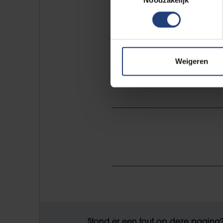
and Georgian Employment Re
University, de Georgian Amer
oprichter van IREC, het Euro
Assessment of Science and T
Weigeren
voormalig voorzitter van d
Stond er een fout op deze pagina