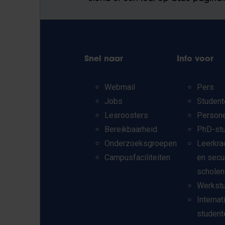
Snel naar
Info voor
Webmail
Pers
Jobs
Student
Lesroosters
Person
Bereikbaarheid
PhD-st
Onderzoeksgroepen
Leerkra
Campusfaciliteiten
en secu
scholen
Werkst
Internat
student