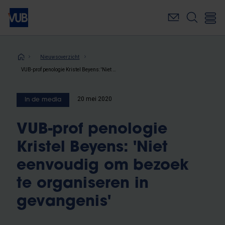
Overslaan
en
naar
de
inhoud
Kruimelpad
Nieuwsoverzicht
gaan
VUB-prof penologie Kristel Beyens: 'Niet eenvoudig om bezoek te organiseren in gevangenis'
20 mei 2020
In de media
VUB-prof penologie
Kristel Beyens: 'Niet
eenvoudig om bezoek
te organiseren in
gevangenis'