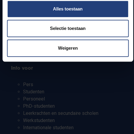
Snel naar
Alles toestaan
Webmail
Jobs
Selectie toestaan
Lesroosters
Bereikbaarheid
Onderzoeksgroepen
Weigeren
Campusfaciliteiten
Info voor
Pers
Studenten
Personeel
PhD-studenten
Leerkrachten en secundaire scholen
Werkstudenten
Internationale studenten