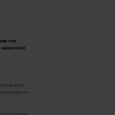
waar een
 universiteit
rpest geweest
problematiek en
hiervoor? Waarom