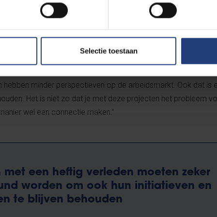
t. Zij gaan met jongeren aan de slag en brengen hen nieuwe spo
k andere dingen.”
ectieven
Selectie toestaan
ongeren in hun leven. Ze hebben vaak te maken met een kwetsbar
 hebben minder perspectieven op de arbeidsmarkt. Ook dat is 
den. Het is niet zo dat je met deze projecten het probleem vol
manier wel een connectie maken.”
 met een heftig verleden moeten zeker
und worden om ook hun initiatieven en
ten te blijven behouden