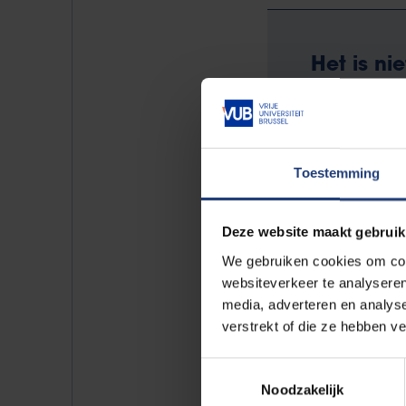
Het is ni
probleem
op deze 
Toestemming
Professor Marc Theeboom heeft 
Deze website maakt gebruik
laten doen: “Heel wat jongeren 
We gebruiken cookies om cont
dan enkel als vrijetijdsbestedi
websiteverkeer te analyseren
media, adverteren en analys
zijn.”
verstrekt of die ze hebben v
“We hebben een sportlab opgeric
Toestemmingsselectie
met jongeren en proberen hen in
Noodzakelijk