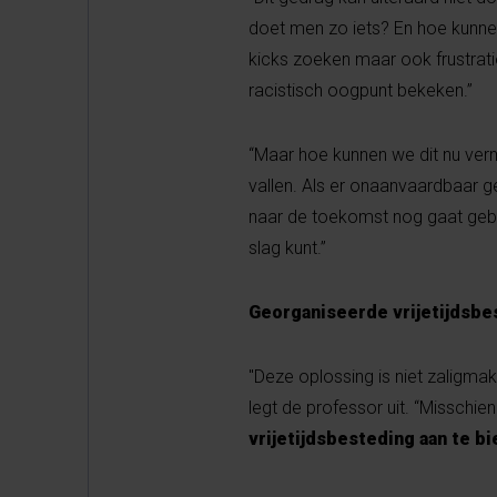
doet men zo iets? En hoe kunnen
kicks zoeken maar ook frustratie
racistisch oogpunt bekeken.”
“Maar hoe kunnen we dit nu verm
vallen. Als er onaanvaardbaar g
naar de toekomst nog gaat gebe
slag kunt.”
Georganiseerde vrijetijdsb
"Deze oplossing is niet zaligma
legt de professor uit. “Misschi
vrijetijdsbesteding aan te b