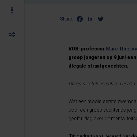
Share:
VUB-professor
Marc Theeb
groep jongeren op 9 juni ee
illegale straatgevechten.
Dit opiniestuk verscheen eerder
Wat een mooie eerste zwemdag 
door een groep vechtende jong
geeft uitleg over dit mentalitei
“Dit gedrag kan uiteraard niet d