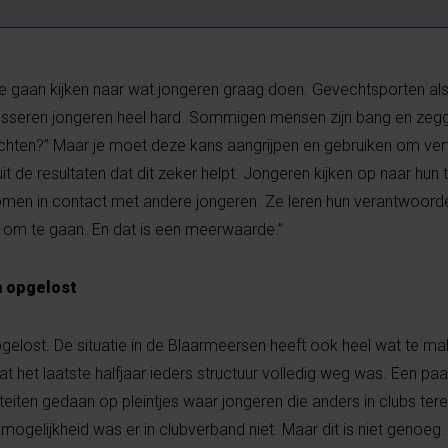
te gaan kijken naar wat jongeren graag doen. Gevechtsporten al
esseren jongeren heel hard. Sommigen mensen zijn bang en zeg
vechten?” Maar je moet deze kans aangrijpen en gebruiken om ve
t de resultaten dat dit zeker helpt. Jongeren kijken op naar hun t
komen in contact met andere jongeren. Ze leren hun verantwoorde
om te gaan. En dat is een meerwaarde.”
n opgelost
gelost. De situatie in de Blaarmeersen heeft ook heel wat te m
at het laatste halfjaar ieders structuur volledig weg was. Een p
eiten gedaan op pleintjes waar jongeren die anders in clubs ter
gelijkheid was er in clubverband niet. Maar dit is niet genoeg