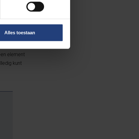
rtieve
Alles toestaan
e positie, ze
een element
ledig kunt