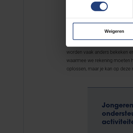
omgeving van wederzijds respec
vaardigheden bij, maar zeker oo
Jongeren met minder persp
Weigeren
“Deze hulpverleners helpen de j
worden vaak anders bekeken en
waarmee we rekening moeten hou
oplossen, maar je kan op deze 
Jongeren
onderste
activitei