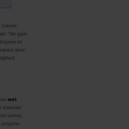
s boksen,
gen: “We gaan
rtrouwen en
rainers, leren
lijkheid
aken
met
aar maanden
echt kunnen,
. Jongeren