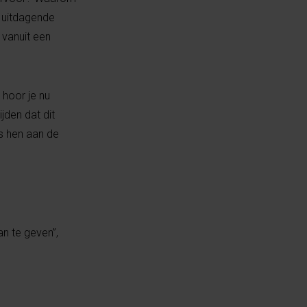
, uitdagende
 vanuit een
 hoor je nu
jden dat dit
s hen aan de
an te geven”,