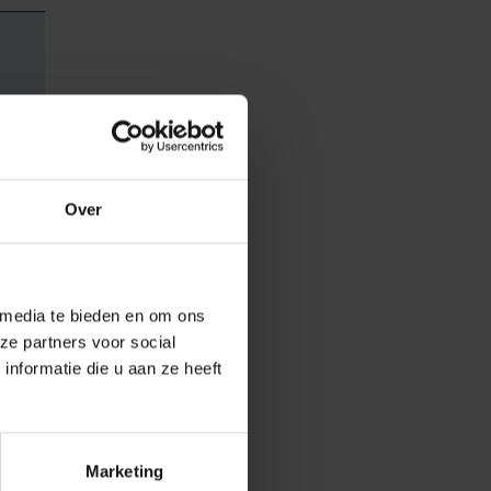
Over
chtssport te
nier aanbieden
 media te bieden en om ons
siek gezonder
ze partners voor social
nformatie die u aan ze heeft
Zij werken al
enaderen. Een
Marketing