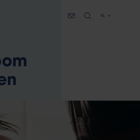
NL
oom
ten