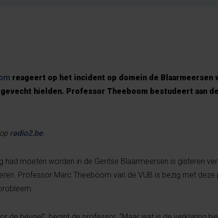
oom
reageert op het incident op domein de Blaarmeersen 
n gevecht hielden. Professor Theeboom bestudeert aan de
 op
radio2.be
.
had moeten worden in de Gentse Blaarmeersen is gisteren ve
eren. Professor Marc Theeboom van de VUB is bezig met deze 
tsprobleem.
oor de beugel”, begint de professor. “Maar wat is de verklaring 