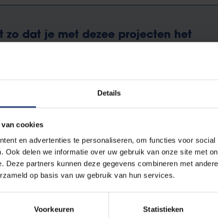
et zo dat je met dezee projecten het
 volledig kunt oplossen, maar je kan
manier wel een connectie maken
Details
een project opgezet in Brussel om dit soort jongeren aan geve
 van cookies
zijn geïnteresseerd in sport. Je kan sport dus op een bredere ma
ent en advertenties te personaliseren, om functies voor social
ng. Sporttechnieken zorgen er ook nog eens voor dat jongeren fy
. Ook delen we informatie over uw gebruik van onze site met on
e. Deze partners kunnen deze gegevens combineren met andere i
erzameld op basis van uw gebruik van hun services.
ht waarin wij organisaties, maar ook clubs en projecten helpen. 
 een andere, sportievere, maar ook vertrouwelijke context
te b
Voorkeuren
Statistieken