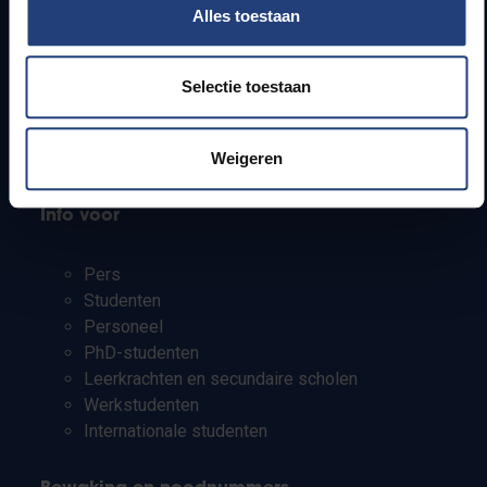
Alles toestaan
Webmail
Jobs
Lesroosters
Selectie toestaan
Bereikbaarheid
Onderzoeksgroepen
Campusfaciliteiten
Weigeren
Info voor
Pers
Studenten
Personeel
PhD-studenten
Leerkrachten en secundaire scholen
Werkstudenten
Internationale studenten