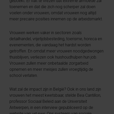
geboekt. Er valt te vrezen dat extreme armoede zal
toenemen en dat die zich nog scherper zal doen
voelen onder vrouwen, omdat vrouwen nog altijd
meer precaire posities innemen op de arbeidsmarkt.
Vrouwen werken vaker in sectoren zoals
detailhandel, vrijetijdsbesteding, toerisme, horeca en
evenementen, die vandaag het hardst worden
getroffen. En omdat meer vrouwen noodgedwongen
thuisblijven, verliezen ook huishoudhulpen hun job.
Vrouwen zullen meer onbetaalde zorgarbeid
opnemen en meer meisjes zullen vroegtijdig de
school verlaten.
Wat zal de impact zijn in België? Ook in ons land zijn
vrouwen het meest kwetsbaar, stelde Bea Cantillon,
professor Sociaal Beleid aan de Universiteit
Antwerpen, in een interview gepubliceerd op de
website van
vrt nws
. Ons systeem van sociale