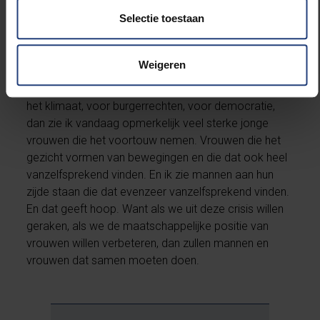
Selectie toestaan
De vrees is dus reëel dat de crisis de positie van
vrouwen niet ten goede zal komen. Maar er zijn
Weigeren
absoluut ook ontwikkelingen die hoop bieden. Als ik
kijk naar beelden van acties, overal ter wereld, voor
het klimaat, voor burgerrechten, voor democratie,
dan zie ik vandaag opmerkelijk veel sterke jonge
vrouwen die het voortouw nemen. Vrouwen die het
gezicht vormen van bewegingen en die dat ook heel
vanzelfsprekend vinden. En ik zie mannen aan hun
zijde staan die dat evenzeer vanzelfsprekend vinden.
En dat geeft hoop. Want als we uit deze crisis willen
geraken, als we de maatschappelijke positie van
vrouwen willen verbeteren, dan zullen mannen en
vrouwen dat samen moeten doen.