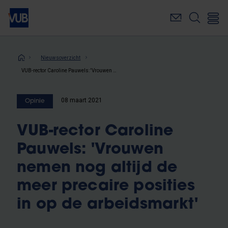
Overslaan
en
naar
de
inhoud
Kruimelpad
Nieuwsoverzicht
gaan
VUB-rector Caroline Pauwels: 'Vrouwen nemen nog altijd de meer precaire posities in op de arbeidsmarkt'
08 maart 2021
Opinie
VUB-rector Caroline
Pauwels: 'Vrouwen
nemen nog altijd de
meer precaire posities
in op de arbeidsmarkt'