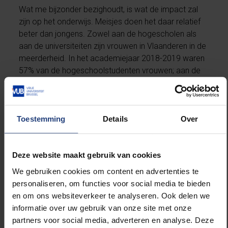
Wat me bijzonder bezighoudt, is wat de impact zal
zijn op het onderwijs. Meisjes doen het daar relatief
beter dan jongens. Zowel aan de hogescholen als
aan de universiteiten zijn vrouwen in Vlaanderen in de
meerderheid. In het academiejaar 2018-2019 waren
57% van de hogeschoolstudenten vrouwen; aan de
universiteiten ging het om 54% van de studenten. Er
zijn signalen dat we vandaag een groep leerlingen en
studenten verliezen. Wat zal daarvan de
genderimpact zijn?
Toestemming
Details
Over
Deze website maakt gebruik van cookies
We gebruiken cookies om content en advertenties te
De vrees is reëel dat
deze crisis de positie van
personaliseren, om functies voor social media te bieden
de vrouw niet ten goede
en om ons websiteverkeer te analyseren. Ook delen we
zal komen
informatie over uw gebruik van onze site met onze
partners voor social media, adverteren en analyse. Deze