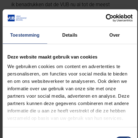
ik benadrukken dat de VUB nu al tot de meest
internationale universiteiten van ons land behoort.
Om dat te versterken zetten we hard in op onze
Eutopia-alliantie, een samenwerking met nog negen
andere Europese universiteiten."
Toestemming
Details
Over
Natuurlijk kwam ook de nieuwe campagne van de
Deze website maakt gebruik van cookies
VUB tegen ongewenst grensoverschrijdend gedrag
aan bod. “Begin dit academiejaar gaven we het
We gebruiken cookies om content en advertenties te
startschot van ons nieuw beleid YANA, een afkorting
personaliseren, om functies voor social media te bieden
voor You Are Not Alone. Dat heeft als doel om
en om ons websiteverkeer te analyseren. Ook delen we
maximaal in te zetten op preventie en, als
informatie over uw gebruik van onze site met onze
grensoverschrijdend gedrag zich voordoet, op een
partners voor social media, adverteren en analyse. Deze
betere begeleiding van melders, zodat zij zich niet
partners kunnen deze gegevens combineren met andere
alleen voelen."
informatie die u aan ze heeft verstrekt of die ze hebben
verzameld op basis van uw gebruik van hun services.
Jan Danckaert eindigt het interview door zijn zorg te
uiten over het groeiende sceptisme tegenover de
Toestemmingsselectie