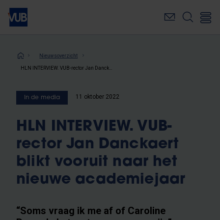
Overslaan
en
naar
de
inhoud
Kruimelpad
Nieuwsoverzicht
gaan
HLN INTERVIEW. VUB-rector Jan Danckaert blikt vooruit naar het nieuwe academiejaar
11 oktober 2022
In de media
HLN INTERVIEW. VUB-
rector Jan Danckaert
blikt vooruit naar het
nieuwe academiejaar
“Soms vraag ik me af of Caroline