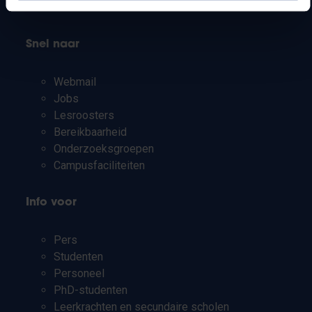
Snel naar
Webmail
Jobs
Lesroosters
Bereikbaarheid
Onderzoeksgroepen
Campusfaciliteiten
Info voor
Pers
Studenten
Personeel
PhD-studenten
Leerkrachten en secundaire scholen