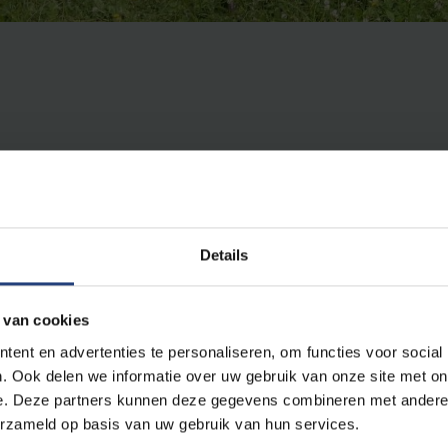
Details
er een plaats kreeg op de VUB-campus, als symbool van so
 van cookies
in vorige week door vandalen weggenomen. De diefstal von
ent en advertenties te personaliseren, om functies voor social
 middernacht. Van de twee mannen en een vrouw, die op
. Ook delen we informatie over uw gebruik van onze site met on
spoor. De rector veroordeelt met klem deze daad van vanda
e. Deze partners kunnen deze gegevens combineren met andere i
erzameld op basis van uw gebruik van hun services.
 van de afspraken die vorig jaar een einde hebben gemaakt aan