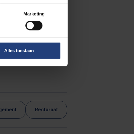
lsleden. “De
Marketing
idarity Network
ter Mahmoud
e olijfbomen
Alles toestaan
 planted it, its
agement
Rectoraat