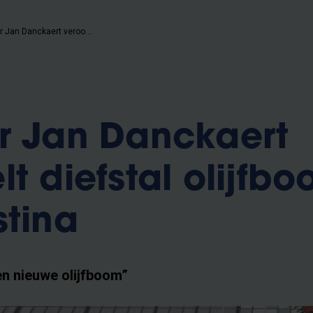
VUB-rector Jan Danckaert veroordeelt diefstal olijfboom voor Palestina
r Jan Danckaert
t diefstal olijfb
stina
en nieuwe olijfboom”