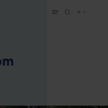
NL
oom