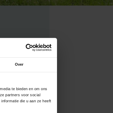
Over
lidariteit met
d plaats op
 media te bieden en om ons
 camerabeelden
ze partners voor social
lisme.
nformatie die u aan ze heeft
 de