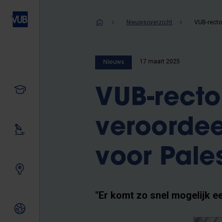
Overslaan
en
Kruimelpad
Nieuwsoverzicht
naar
de
inhoud
17 maart 2025
Nieuws
gaan
Studeren
VUB-recto
veroordeel
Ons onderzoek
voor Pale
Samen innoveren
"Er komt zo snel mogelijk e
Internationale relaties