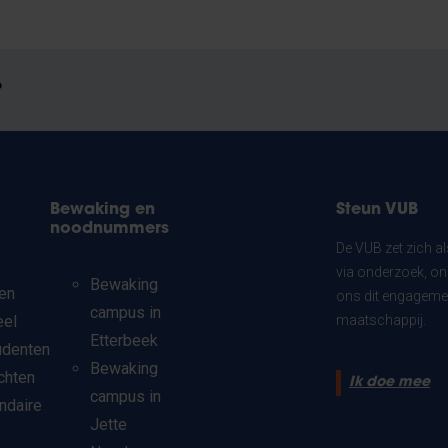
?
Bewaking en
Steun VUB
noodnummers
De VUB zet zich a
via onderzoek, on
Bewaking
en
ons dit engagemen
campus in
eel
maatschappij.
Etterbeek
udenten
Bewaking
chten
Ik doe mee
campus in
ndaire
Jette