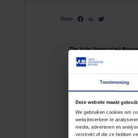
Share:
The Vrije Universiteit Bruss
number of activities are poss
practicals and tutorials will
first-year students, and for
Toestemming
classes may be organised wh
These measures apply until rela
Deze website maakt gebruik
decisions of the federal, Flemish
We gebruiken cookies om cont
outcome of the vaccination prog
websiteverkeer te analyseren
media, adverteren en analys
situation in Brussels and the pr
verstrekt of die ze hebben v