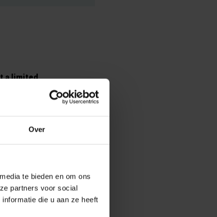
t a limited
sential
 measures. For
 and booster
Over
actors: the
rates; the
 media te bieden en om ons
ight into the
ze partners voor social
nformatie die u aan ze heeft