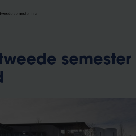
VUB start tweede semester in code rood
 tweede semester 
d