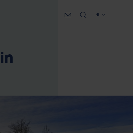
NL
in