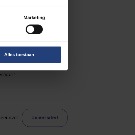
exams are coming
r in the same
Marketing
ly certainty is
nce, we know
pect of
we have made in
Alles toestaan
ity also gives
r, and thanks to
nebras.”
eer over:
Universiteit