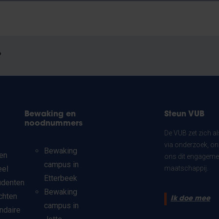
?
Bewaking en
Steun VUB
noodnummers
De VUB zet zich a
via onderzoek, on
Bewaking
en
ons dit engagemen
campus in
eel
maatschappij.
Etterbeek
udenten
Bewaking
chten
Ik doe mee
campus in
ndaire