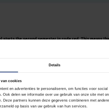
el starts the second semester in code red. This means tha
ible on the campuses. Lectures will remain digital, but es
 take place on campus according to the applicable security
 certain crucial programme components, practice sessions
Details
ere possible.
xation of safety measures is possible. This depends on various f
 van cookies
 and Brussels authorities; the evolution of the Covid-19 infection 
ent en advertenties te personaliseren, om functies voor social
rammes; and consultation with UZ Brussel, which has a good ins
. Ook delen we informatie over uw gebruik van onze site met on
e. Deze partners kunnen deze gegevens combineren met andere i
essure on the healthcare system.
erzameld op basis van uw gebruik van hun services.