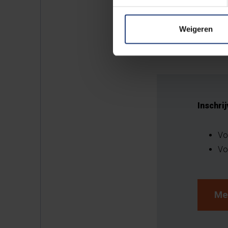
Lees ook:
"We zien dat leerling
Weigeren
Universiteit Brussel
Inschri
Vo
Vo
Me