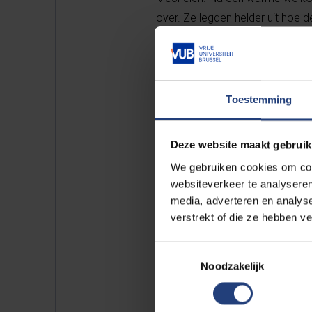
over. Ze legden helder uit hoe 
was het tijd voor actie: leerling
oplossen uit vorige edities van 
Zo kregen ze meteen een realist
Toestemming
leerlingen een verademing. “Ik w
vertelde leerling Sofiata Aba. 
Deze website maakt gebruik
voorbereiden.”
We gebruiken cookies om cont
websiteverkeer te analyseren
Ook voor leerling Sofie Van Roy
media, adverteren en analys
verlopen, dus ik wou graag meer 
verstrekt of die ze hebben v
Toestemmingsselectie
De STEM-verkenningsdagen bied
Noodzakelijk
een eerlijke blik op wat komt. Z
bewuster te kiezen.