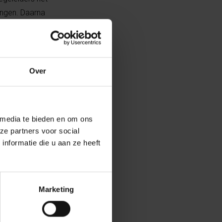
ingen. Daarna
f vragen
s. Voor veel
Over
hebben,”
eter moet
 media te bieden en om ons
ze partners voor social
t (de toets) zou
nformatie die u aan ze heeft
d.”
chtingen, maar
Marketing
maar ook om