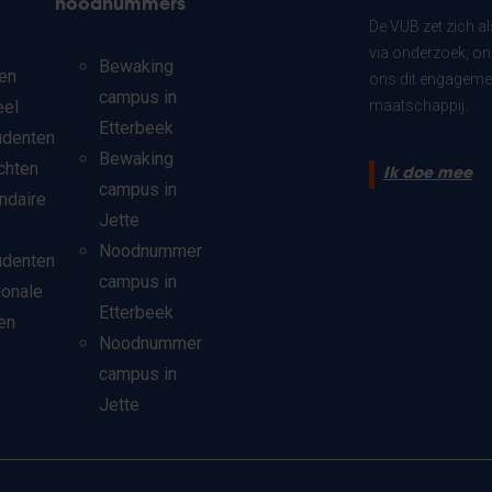
noodnummers
De VUB zet zich a
via onderzoek, on
Bewaking
en
ons dit engagemen
campus in
eel
maatschappij.
Etterbeek
udenten
Bewaking
chten
Ik doe mee
campus in
ndaire
Jette
Noodnummer
udenten
campus in
ionale
Etterbeek
en
Noodnummer
campus in
Jette