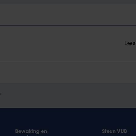
Lees 
?
Bewaking en
Steun VUB