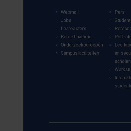
Webmail
Pers
Jobs
Student
Lesroosters
Person
Bereikbaarheid
PhD-st
Onderzoeksgroepen
Leerkra
Campusfaciliteiten
en secu
scholen
Werkst
Internat
student