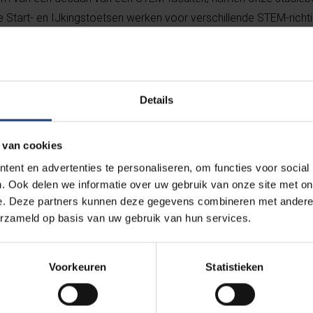
de Start- en IJkingstoetsen werken voor verschillende STEM-richt
en doken in Usolv-it, het online oefenplatform. Daar konden ze zel
de toets.
isch beeld van waar ze staan, én waar nog werk aan de winkel i
Details
eet al wat ik wil studeren, maar ik wou de toets al eens gedaan 
“Vooral om te weten of ik wat meer moet gaan studeren en mij b
 van cookies
ent en advertenties te personaliseren, om functies voor social
. Ook delen we informatie over uw gebruik van onze site met on
 was de ervaring verhelderend: “Ik was heel nerveus over hoe da
e. Deze partners kunnen deze gegevens combineren met andere i
inzicht krijgen en voorbereid zijn. Nu ben ik al meer gerustgestel
erzameld op basis van uw gebruik van hun services.
en jongeren een waardevolle ervaring. Geen opgeklopte verwa
Voorkeuren
Statistieken
e helpen leerlingen niet alleen om zich beter voor te bereiden, 