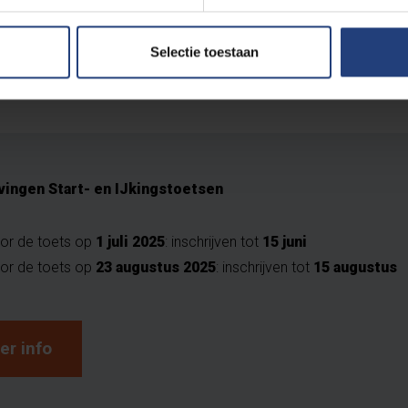
en met de juiste skills niet voor een STEM-opleiding kiezen" | 
Selectie toestaan
jvingen Start- en IJkingstoetsen
or de toets op
1 juli 2025
: inschrijven tot
15 juni
or de toets op
23 augustus 2025
: inschrijven tot
15 augustus
er info