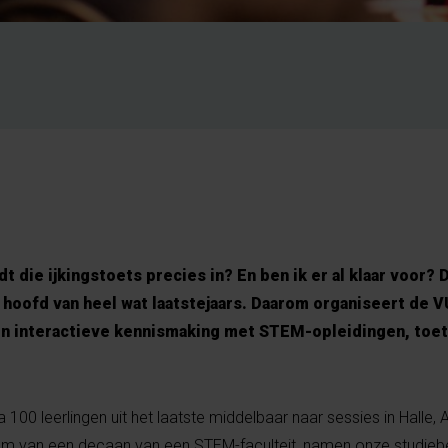
t die ijkingstoets precies in? En ben ik er al klaar voor? 
 hoofd van heel wat laatstejaars. Daarom organiseert de VU
 interactieve kennismaking met STEM-opleidingen, toet
a 100 leerlingen uit het laatste middelbaar naar sessies in Halle, 
 van een decaan van een STEM-faculteit, namen onze studiebe