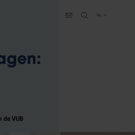
NL
agen:
an de VUB