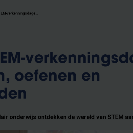
De VUB STEM-verkenningsdagen: ontdekken, oefenen en voorbereiden
TEM-verkenningsd
, oefenen en
iden
dair onderwijs ontdekken de wereld van STEM a