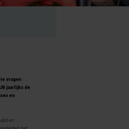
Die vragen
B jaarlijks de
sen en
Aalst en
geleiders het