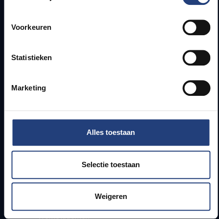
Snel naar
Voorkeuren
Webmail
Statistieken
Jobs
Lesroosters
Bereikbaarheid
Marketing
Onderzoeksgroepen
Campusfaciliteiten
Info voor
Alles toestaan
Pers
Selectie toestaan
Studenten
Personeel
PhD-studenten
Weigeren
Leerkrachten en secundaire scholen
Werkstudenten