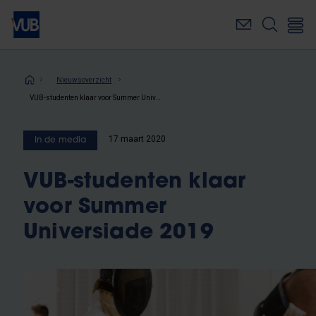
Overslaan
en
naar
de
inhoud
Kruimelpad
Nieuwsoverzicht
gaan
VUB-studenten klaar voor Summer Universiade 2019
17 maart 2020
In de media
VUB-studenten klaar
voor Summer
Universiade 2019