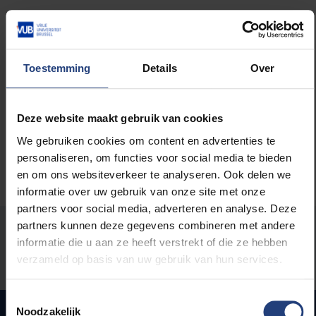
Lees meer over:
Sport
Toestemming
Details
Over
Kunst en cultuur
Deze website maakt gebruik van cookies
We gebruiken cookies om content en advertenties te
personaliseren, om functies voor social media te bieden
en om ons websiteverkeer te analyseren. Ook delen we
informatie over uw gebruik van onze site met onze
partners voor social media, adverteren en analyse. Deze
partners kunnen deze gegevens combineren met andere
Stond er een fout op deze pagina?
informatie die u aan ze heeft verstrekt of die ze hebben
verzameld op basis van uw gebruik van hun services.
Laat het ons weten
Toestemmingsselectie
Noodzakelijk