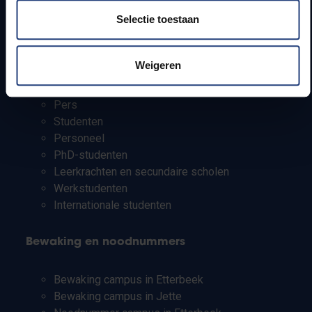
Onderzoeksgroepen
Selectie toestaan
Campusfaciliteiten
Weigeren
Info voor
Pers
Studenten
Personeel
PhD-studenten
Leerkrachten en secundaire scholen
Werkstudenten
Internationale studenten
Bewaking en noodnummers
Bewaking campus in Etterbeek
Bewaking campus in Jette