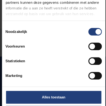
partners kunnen deze gegevens combineren met andere
informatie die u aan ze heeft verstrekt of die ze hebben
verzameld op basis van uw gebruik van hun services.
Toestemmingsselectie
Noodzakelijk
Stond er een fout op deze pagina?
Voorkeuren
Laat het ons weten
Statistieken
Snel naar
Marketing
Webmail
Jobs
Alles toestaan
Lesroosters
Bereikbaarheid