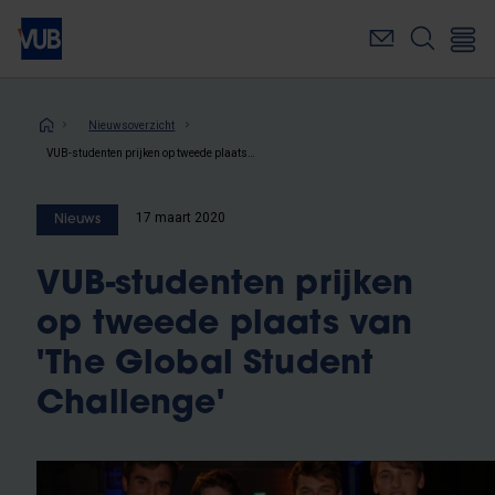
Overslaan
en
naar
de
inhoud
Kruimelpad
Nieuwsoverzicht
gaan
VUB-studenten prijken op tweede plaats van 'The Global Student Challenge'
17 maart 2020
Nieuws
VUB-studenten prijken
op tweede plaats van
'The Global Student
Challenge'