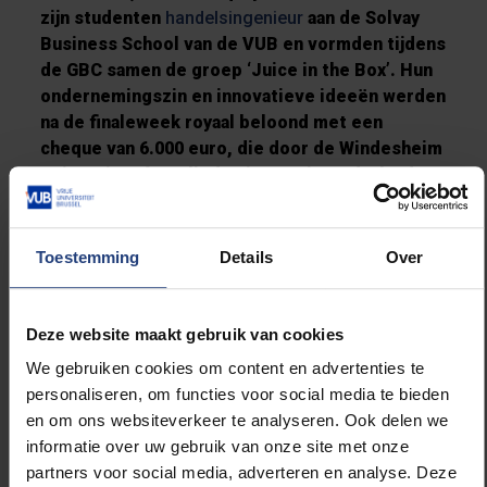
zijn studenten
handelsingenieur
aan de Solvay
Business School van de VUB en vormden tijdens
de GBC samen de groep ‘Juice in the Box’. Hun
ondernemingszin en innovatieve ideeën werden
na de finaleweek royaal beloond met een
cheque van 6.000 euro, die door de Windesheim
University of Applied Sciences in Nederland
werd uitgereikt.
Toestemming
Details
Over
Lees meer over:
Deze website maakt gebruik van cookies
We gebruiken cookies om content en advertenties te
Carrière
personaliseren, om functies voor social media te bieden
en om ons websiteverkeer te analyseren. Ook delen we
Internationaal
informatie over uw gebruik van onze site met onze
partners voor social media, adverteren en analyse. Deze