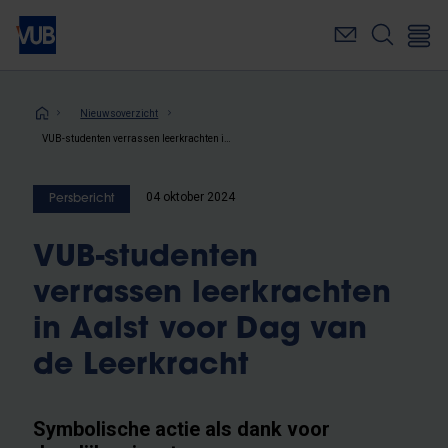
Overslaan
en
naar
de
inhoud
Kruimelpad
Nieuwsoverzicht
gaan
VUB-studenten verrassen leerkrachten in Aalst voor Dag van de Leerkracht
04 oktober 2024
Persbericht
VUB-studenten
verrassen leerkrachten
in Aalst voor Dag van
de Leerkracht
Symbolische actie als dank voor