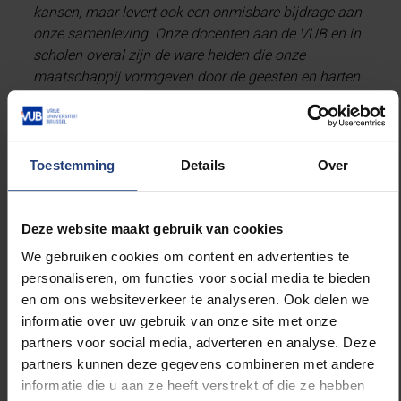
kansen, maar levert ook een onmisbare bijdrage aan
onze samenleving. Onze docenten aan de VUB en in
scholen overal zijn de ware helden die onze
maatschappij vormgeven door de geesten en harten
van de volgende generaties te inspireren. We eren
hen vandaag en altijd, want zij zijn de kracht achter
onze toekomst”
, aldus Nadine Engels, vicerector
Onderwijs- en Studentenzaken van de VUB.
Toestemming
Details
Over
Ook studenten benadrukken belang van
Deze website maakt gebruik van cookies
leerkrachten
We gebruiken cookies om content en advertenties te
personaliseren, om functies voor social media te bieden
Om hun dank extra kracht bij te zetten, overhandigen
en om ons websiteverkeer te analyseren. Ook delen we
de VUB-studenten persoonlijk de doosjes pralines
informatie over uw gebruik van onze site met onze
aan hun oud-leerkrachten.
“Dankzij mijn oud-
partners voor social media, adverteren en analyse. Deze
leerkrachten werd de stap naar hoger onderwijs
partners kunnen deze gegevens combineren met andere
makkelijker gemaakt”
, vertelt VUB-student Anouck
informatie die u aan ze heeft verstrekt of die ze hebben
Van Steen, die momenteel Agogische