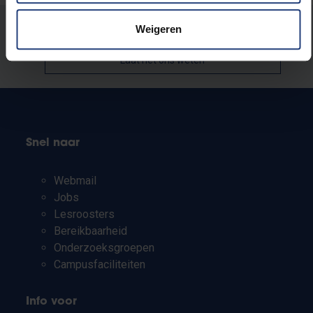
Stond er een fout op deze pagina?
Weigeren
Laat het ons weten
Snel naar
Webmail
Jobs
Lesroosters
Bereikbaarheid
Onderzoeksgroepen
Campusfaciliteiten
Info voor