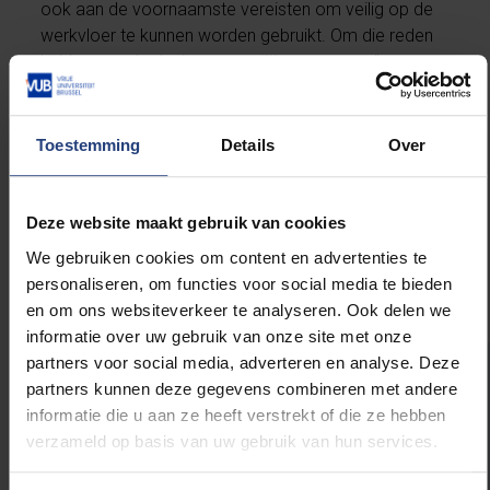
ook aan de voornaamste vereisten om veilig op de
werkvloer te kunnen worden gebruikt. Om die reden
hebben we de designcompetitie gewonnen.”
Voor winst in de algemene competitie kwam het
Toestemming
Details
Over
VUB-team net te kort. Ze werd tweede. “Het verschil
met de nummer 1, de University of Central
Lancashire, was miniem. De juryleden hebben
Deze website maakt gebruik van cookies
meerdere uren zitten debatteren over de uiteindelijke
winnaar.”
We gebruiken cookies om content en advertenties te
personaliseren, om functies voor social media te bieden
en om ons websiteverkeer te analyseren. Ook delen we
informatie over uw gebruik van onze site met onze
partners voor social media, adverteren en analyse. Deze
partners kunnen deze gegevens combineren met andere
Onderzoeksgroep BruBotics
informatie die u aan ze heeft verstrekt of die ze hebben
verzameld op basis van uw gebruik van hun services.
BruBotics
is al acht jaar bezig met het
ontwerpen van draagbare exoskeletons voor