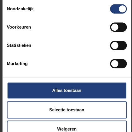
Toestemmingsselectie
industriële toepassingen. In de opleiding
Noodzakelijk
Ingenieurswetenschappen
legt de VUB sterk
de nadruk op het praktische aspect, door
middel van practica en projecten. Tom
Voorkeuren
Verstraten: “Het succes van het VUB-team in
de Exo Games, in het bijzonder het winnen van
Statistieken
de designcompetitie, toont aan dat deze
aanpak loont.”
Marketing
Een belangrijk aspect voor BruBotics is ook
dat studenten zich inzetten om technologie te
ontwikkelen die in dienst staat van de mens.
Exoskeletons passen in dit plaatje: ze
Alles toestaan
verkleinen de kans op blessures op de
werkvloer.
Selectie toestaan
Weigeren