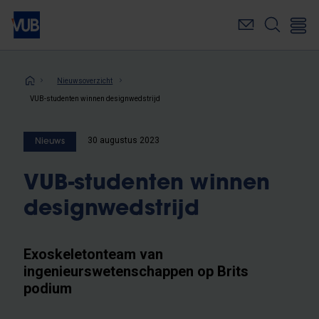
Overslaan
en
naar
de
inhoud
Kruimelpad
Nieuwsoverzicht
gaan
VUB-studenten winnen designwedstrijd
30 augustus 2023
Nieuws
VUB-studenten winnen
designwedstrijd
Exoskeletonteam van
ingenieurswetenschappen op Brits
podium