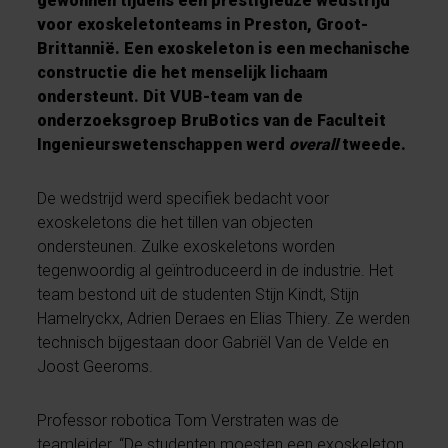
gewonnen tijdens een prestigieuze wedstrijd
voor exoskeletonteams in Preston, Groot-
Brittannië. Een exoskeleton is een mechanische
constructie die het menselijk lichaam
ondersteunt. Dit VUB-team van de
onderzoeksgroep BruBotics van de Faculteit
Ingenieurswetenschappen werd
overall
tweede.
De wedstrijd werd specifiek bedacht voor
exoskeletons die het tillen van objecten
ondersteunen. Zulke exoskeletons worden
tegenwoordig al geïntroduceerd in de industrie. Het
team bestond uit de studenten Stijn Kindt, Stijn
Hamelryckx, Adrien Deraes en Elias Thiery. Ze werden
technisch bijgestaan door Gabriël Van de Velde en
Joost Geeroms.
Professor robotica Tom Verstraten was de
teamleider. “De studenten moesten een exoskeleton