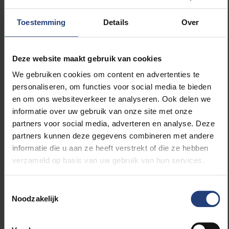
hoofdbeschermers te dragen. De vraag is:
vanwaar dat onderscheid, en zijn de redenen die
Toestemming
Details
Over
door de officiële boksinstanties worden
aangedragen voor die ongelijke behandeling van
mannen en vrouwen wel wetenschappelijk
Deze website maakt gebruik van cookies
verantwoord?
We gebruiken cookies om content en advertenties te
Tijdens haar verblijf in Brussel traint Anne
personaliseren, om functies voor social media te bieden
Tjønndal in een boksclub in Molenbeek,
waarvan
en om ons websiteverkeer te analyseren. Ook delen we
onlangs een documentaire verscheen
. Ze
informatie over uw gebruik van onze site met onze
verricht eveneens onderzoek in die boksclub.
partners voor social media, adverteren en analyse. Deze
partners kunnen deze gegevens combineren met andere
informatie die u aan ze heeft verstrekt of die ze hebben
verzameld op basis van uw gebruik van hun services.
Lees meer over:
Toestemmingsselectie
Noodzakelijk
Sport