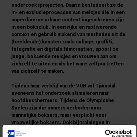
onderzoeksprojecten. Daarin bestudeert ze de
in- en exclusieprocessen van meisjes die in een
superdiverse urbane context ingeschreven zijn
in een boksclub. In een rijke en motiverende
context en gebruik makend van methodes uit de
(beeldende) kunsten zoals collage, graffiti,
fotografie en digitale filmcreaties, spoort ze
jonge, boksende meisjes en vrouwen aan om
zichzelf te uiten en als het ware zelfportretten
van zichzelf te maken.
Tijdens haar verblijf aan de VUB wil Tjønndal
eveneens het onderzoek stimuleren naar
hoofdbeschermers. Tijdens de Olympische
Spelen zijn die immers verboden voor
mannelijke boksers, maar verplicht voor
vrouwelijke boksers. Ook bij trainingen in
boksclubs zijn meisjes en vrouwen verplicht