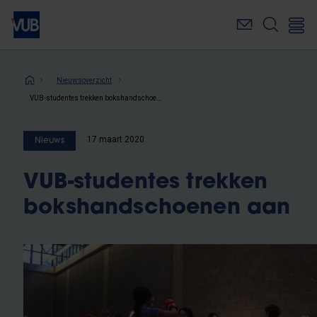
Overslaan
en
naar
de
inhoud
Kruimelpad
Nieuwsoverzicht
gaan
VUB-studentes trekken bokshandschoenen aan
17 maart 2020
Nieuws
VUB-studentes trekken
bokshandschoenen aan