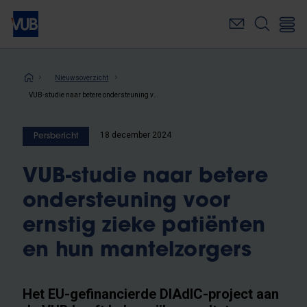
Overslaan
en
naar
de
inhoud
Kruimelpad
Nieuwsoverzicht
gaan
VUB-studie naar betere ondersteuning voor ernstig zieke patiënten en hun mantelzorgers
18 december 2024
Persbericht
VUB-studie naar betere
ondersteuning voor
ernstig zieke patiënten
en hun mantelzorgers
Het EU-gefinancierde DIAdIC-project aan