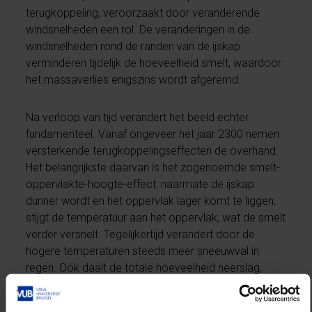
terugkoppeling, veroorzaakt door veranderende
windsnelheden een rol. De veranderingen in de
windsnelheden rond de randen van de ijskap
verminderen tijdelijk de hoeveelheid smelt, waardoor
het massaverlies enigszins wordt afgeremd.
Na verloop van tijd verandert het beeld echter
fundamenteel. Vanaf ongeveer het jaar 2300 nemen
versterkende terugkoppelingseffecten de overhand.
Het belangrijkste daarvan is het zogenoemde smelt-
oppervlakte-hoogte-effect: naarmate de ijskap
dunner wordt en het oppervlak lager komt te liggen,
stijgt de temperatuur aan het oppervlak, wat de smelt
verder versnelt. Tegelijkertijd verandert door de
hogere temperaturen steeds meer sneeuwval in
regen. Ook daalt de totale hoeveelheid neerslag,
omdat een lagere ijskap de lucht minder doet stijgen,
afkoelen en condenseren. Hierdoor neemt de