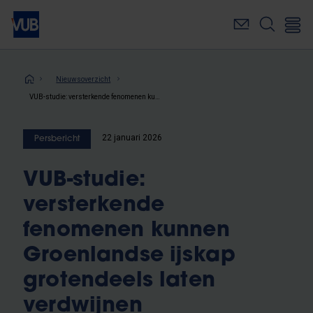
Overslaan
en
naar
de
inhoud
Kruimelpad
Nieuwsoverzicht
gaan
VUB-studie: versterkende fenomenen kunnen Groenlandse ijskap grotendeels laten verdwijnen
22 januari 2026
Persbericht
VUB-studie:
versterkende
fenomenen kunnen
Groenlandse ijskap
grotendeels laten
verdwijnen