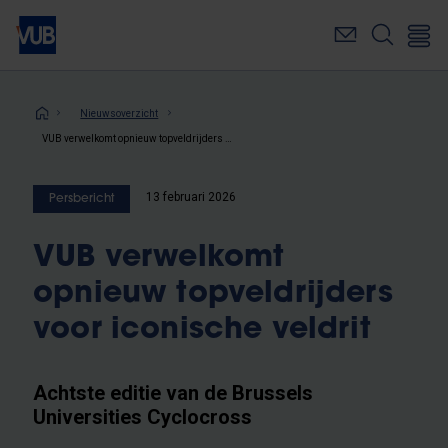
Overslaan
en
naar
de
inhoud
Kruimelpad
Nieuwsoverzicht
gaan
VUB verwelkomt opnieuw topveldrijders voor iconische veldrit
13 februari 2026
Persbericht
VUB verwelkomt
opnieuw topveldrijders
voor iconische veldrit
Achtste editie van de Brussels
Universities Cyclocross