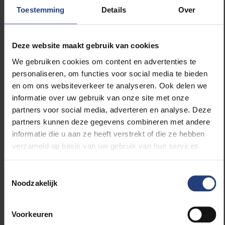
Toestemming
Details
Over
event management, moet je het ook maar doen,
meemaken, mee maken en beleven’.
Deze website maakt gebruik van cookies
De winnaars krijgen op het podium het typische
We gebruiken cookies om content en advertenties te
afstudeerhoedje, intussen een traditie van de
personaliseren, om functies voor social media te bieden
Brussels Universities Cyclocross. Het togahoedje is
en om ons websiteverkeer te analyseren. Ook delen we
een idee van Marko Heijl, gastdocent
informatie over uw gebruik van onze site met onze
sportmarketingcommunicatie aan PG SPORT. Marko
partners voor social media, adverteren en analyse. Deze
Heijl is ook Manager Sports Marketing & Corporate
partners kunnen deze gegevens combineren met andere
Communications bij SOUDAL.
informatie die u aan ze heeft verstrekt of die ze hebben
verzameld op basis van uw gebruik van hun services.
Eerbetoon aan VUB-ererectoren
Toestemmingsselectie
De elitewedstrijden dragen dit jaar opnieuw een
Noodzakelijk
bijzonder tintje. Zowel bij de mannen als de vrouwen
zijn ze drie jaar geleden herdoopt naar de Memorial
Paul De Knop en de Memorial Caroline Pauwels, ter
Voorkeuren