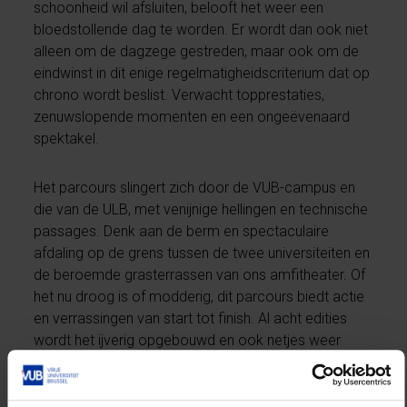
schoonheid wil afsluiten, belooft het weer een
bloedstollende dag te worden. Er wordt dan ook niet
alleen om de dagzege gestreden, maar ook om de
eindwinst in dit enige regelmatigheidscriterium dat op
chrono wordt beslist. Verwacht topprestaties,
zenuwslopende momenten en een ongeëvenaard
spektakel.
Het parcours slingert zich door de VUB-campus en
die van de ULB, met venijnige hellingen en technische
passages. Denk aan de berm en spectaculaire
afdaling op de grens tussen de twee universiteiten en
de beroemde grasterrassen van ons amfitheater. Of
het nu droog is of modderig, dit parcours biedt actie
en verrassingen van start tot finish. Al acht edities
wordt het ijverig opgebouwd en ook netjes weer
afgebroken door de studenten van het Postgraduaat
Sportmanagement (PG SPORT) aan de VUB in het
kader van ‘als je er les over geeft, over sport en