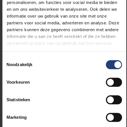
personaliseren, om functies voor social media te bieden
toegepast worden om via
‘gene editing’
met
en om ons websiteverkeer te analyseren. Ook delen we
CRISPR/Cas technologie met nanomoleculaire
informatie over uw gebruik van onze site met onze
precisie genetische correcties in het DNA van
partners voor social media, adverteren en analyse. Deze
patiëntencellen aan te brengen. Bovendien heeft het
partners kunnen deze gegevens combineren met andere
onderzoek van Chuah en VandenDriessche
informatie die u aan ze heeft verstrekt of die ze hebben
belangrijke implicaties voor andere erfelijke
verzameld op basis van uw gebruik van hun services.
spierziektes zoals de ziekte van Steinert.
Toestemmingsselectie
Noodzakelijk
Thierry VandenDriessche is Gewoon hoogleraar aan
Voorkeuren
de VUB en directeur Departement Gentherapie en
Regeneratieve Geneeskunde aan de VUB. Professor
Marinee Chuah is hoogleraar en adjunct-directeur
Statistieken
Departement Gentherapie en Regeneratieve
Geneeskunde van de VUB. Beiden zijn ook
verbonden aan het departement Cardiovasculaire
Marketing
Wetenschappen van de KULeuven. Dit onderzoek