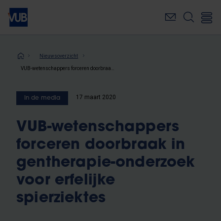
Overslaan
en
naar
de
inhoud
Kruimelpad
Nieuwsoverzicht
gaan
VUB-wetenschappers forceren doorbraak in gentherapie-onderzoek voor erfelijke spierziektes
17 maart 2020
In de media
VUB-wetenschappers
forceren doorbraak in
gentherapie-onderzoek
voor erfelijke
spierziektes