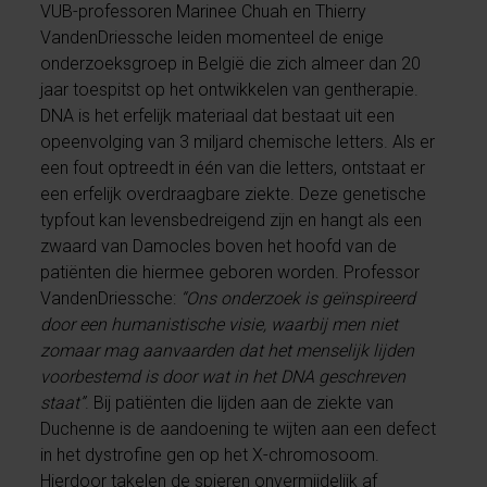
VUB-professoren Marinee Chuah en Thierry
VandenDriessche leiden momenteel de enige
onderzoeksgroep in België die zich almeer dan 20
jaar toespitst op het ontwikkelen van gentherapie.
DNA is het erfelijk materiaal dat bestaat uit een
opeenvolging van 3 miljard chemische letters. Als er
een fout optreedt in één van die letters, ontstaat er
een erfelijk overdraagbare ziekte. Deze genetische
typfout kan levensbedreigend zijn en hangt als een
zwaard van Damocles boven het hoofd van de
patiënten die hiermee geboren worden. Professor
VandenDriessche:
“Ons onderzoek is geïnspireerd
door een humanistische visie, waarbij men niet
zomaar mag aanvaarden dat het menselijk lijden
voorbestemd is door wat in het DNA geschreven
staat”
. Bij patiënten die lijden aan de ziekte van
Duchenne is de aandoening te wijten aan een defect
in het dystrofine gen op het X-chromosoom.
Hierdoor takelen de spieren onvermijdelijk af