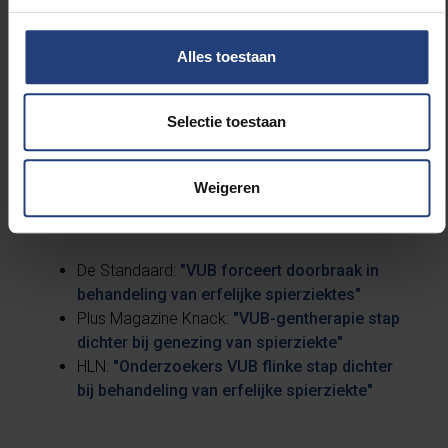
werd onder meer gefinancierd door het Fonds voor
Wetenschappelijk Onderzoek, de Koning Boudewijn
Alles toestaan
Stichting en de Europese Commissie en verscheen
op 30 januari 2019 in het wetenschappelijk tijdschrift
Nature Communications.
Selectie toestaan
Weigeren
Lees meer:
De Standaard:
"VUB forceert doorbraak in
behandeling van erfelijke spierziektes"
Plus Magazine Knack:
"VUB-gentherapie stap
dichter bij genezing van spierziekte"
HLN:
"Onderzoekers VUB flinke stap dichter
bij behandeling van erfelijke spierziekte"