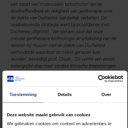
een soort van ‘moleculaire turbomotor’ die de
doeltreffendheid en veiligheid van gentherapie voor
de ziekte van Duchenne aanzienlijk verbetert. De
veelbelovende strategie werd bij proefdieren met
Duchenne uitgetest:
“We stelden vast dat onze
nieuwe gentherapie technologie de aftakeling van de
spieren bij muizen met de ziekte van Duchenne
verhinderde waardoor de ziekte genezen kon
worden”,
bevestigt prof. Chuah.
“Dit vormt een eerste
belangrijke stap naar verdere klinische toepassingen
in patiënten met Duchenne.”
Toestemming
Details
Over
Breed toepasbaar
Deze website maakt gebruik van cookies
Via deze gentherapie kan niet alleen de aftakeling
We gebruiken cookies om content en advertenties te
van de spieren verhinderd worden, maar ze kan ook