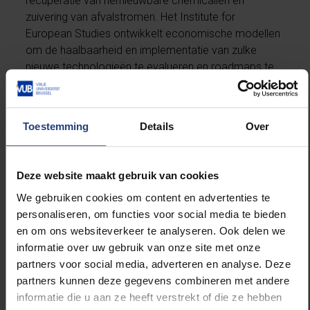
recuperatie van hernieuwbare chemicaliën en
zuivering van afvalstromen. Het Institute for
European Studies ontwikkelt economische modellen
om de haalbaarheid en implementatie van zulke
nieuwe technologieën te evalueren en roadmaps te
ontwikkelen. Beide teams hebben onlangs de
krachten gebundeld om op geïntegreerde wijze het
pad naar een duurzame maatschappij te effenen.
Toestemming
Details
Over
Via CAPTURE kan deze expertise aangeboden aan
een breed scala aan bedrijven. De samenwerking
Deze website maakt gebruik van cookies
met CAPTURE laat VUB toe haar unieke know-how
We gebruiken cookies om content en advertenties te
breder kenbaar te maken en op efficiëntere wijze
personaliseren, om functies voor social media te bieden
deel te nemen aan grootschalige
en om ons websiteverkeer te analyseren. Ook delen we
onderzoeksprojecten, onder andere op het Europese
informatie over uw gebruik van onze site met onze
niveau. De synergie met de andere CAPTURE-
partners voor social media, adverteren en analyse. Deze
onderzoekspartners zal leiden tot innovatieve
partners kunnen deze gegevens combineren met andere
technologische oplossingen voor de actuele
informatie die u aan ze heeft verstrekt of die ze hebben
uitdagingen die een multidisciplinaire aanpak