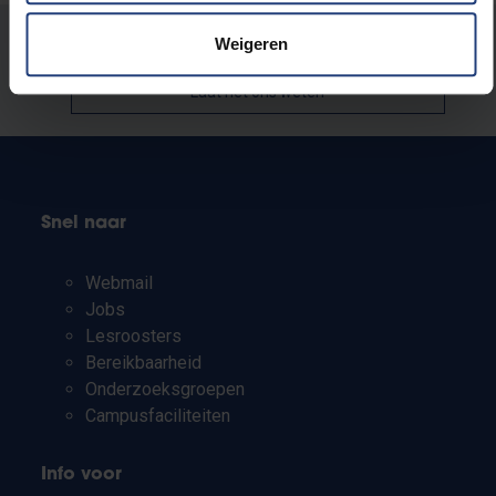
Stond er een fout op deze pagina?
Weigeren
Laat het ons weten
Snel naar
Webmail
Jobs
Lesroosters
Bereikbaarheid
Onderzoeksgroepen
Campusfaciliteiten
Info voor