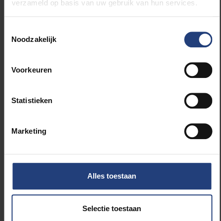
verzameld op basis van uw gebruik van hun services.
vereisen.
Toestemmingsselectie
Meer info hier
Noodzakelijk
Voorkeuren
Lees meer over:
Statistieken
Duurzaamheid
Marketing
Vicerectoraat Innovatie & Valorisatie
Alles toestaan
Selectie toestaan