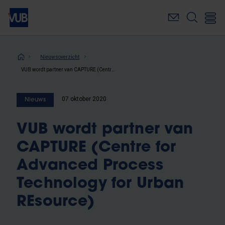
Overslaan
en
naar
de
inhoud
Kruimelpad
Nieuwsoverzicht
gaan
VUB wordt partner van CAPTURE (Centre for Advanced Process Technology for Urban REsource)
07 oktober 2020
Nieuws
VUB wordt partner van
CAPTURE (Centre for
Advanced Process
Technology for Urban
REsource)