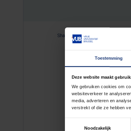
Share:
Toestemming
Worldwide, eSport is gaining
mental impact on the player
Deze website maakt gebruik
and Sports Physical Therapy
We gebruiken cookies om cont
websiteverkeer te analyseren
The survey is part of a MFYS st
media, adverteren en analys
parameters such as physical fati
verstrekt of die ze hebben v
which is divided into three par
Toestemmingsselectie
Noodzakelijk
eSporter? Take part!