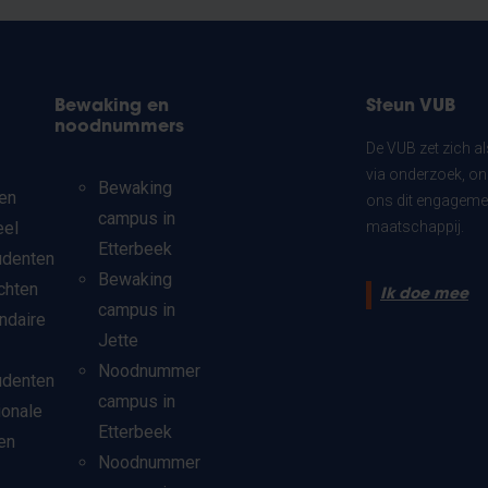
Bewaking en
Steun VUB
noodnummers
De VUB zet zich a
via onderzoek, on
Bewaking
en
ons dit engagemen
campus in
eel
maatschappij.
Etterbeek
udenten
Bewaking
chten
Ik doe mee
campus in
ndaire
Jette
Noodnummer
udenten
campus in
ionale
Etterbeek
en
Noodnummer