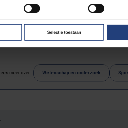
quently play against others in a competitive online environment
nts? Then you are the student we are looking for for our research
Selectie toestaan
Lees meer over:
Wetenschap en onderzoek
Spor
?