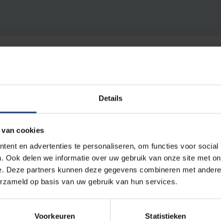
Details
 importance. Belgium is no exception. But what is its phys
s? To find out, researchers of the VUB research group Hu
 van cookies
 (MFYS) are looking for eSporters who want
to participate i
ent en advertenties te personaliseren, om functies voor social
. Ook delen we informatie over uw gebruik van onze site met on
udy into the effect of a (long) eSport session on performance an
e. Deze partners kunnen deze gegevens combineren met andere i
gue, motivation, etc. The survey consists of an online questionnai
erzameld op basis van uw gebruik van hun services.
ts and can be completed at home.
Voorkeuren
Statistieken