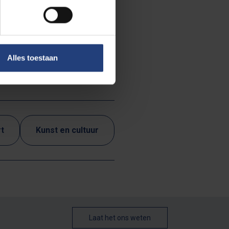
 and/or
!
Click here for
Alles toestaan
t
Kunst en cultuur
Laat het ons weten