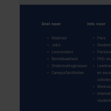
Snel naar
Info voor
Webmail
Pers
Jobs
Student
Lesroosters
Person
Bereikbaarheid
PhD-st
Onderzoeksgroepen
Leerkra
Campusfaciliteiten
en secu
scholen
Werkst
Internat
student