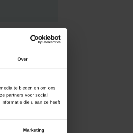
Over
ical and
man Physiology
n a survey
.
 media te bieden en om ons
ze partners voor social
d other
nformatie die u aan ze heeft
re (in English)
Marketing