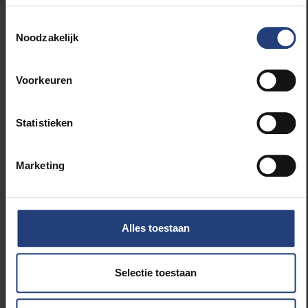
Innovatie
Toestemmingsselectie
Noodzakelijk
Faculteit Sociale Wetenschappen en Solvay
Business School
Voorkeuren
Statistieken
Verwante artikels
Marketing
Alles toestaan
Selectie toestaan
Innovatie
De kleren maken de techbro