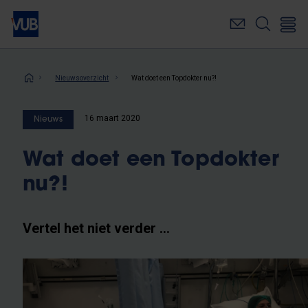
Overslaan
en
naar
de
inhoud
Kruimelpad
Nieuwsoverzicht
Wat doet een Topdokter nu?!
gaan
16 maart 2020
Nieuws
Wat doet een Topdokter
nu?!
Vertel het niet verder …