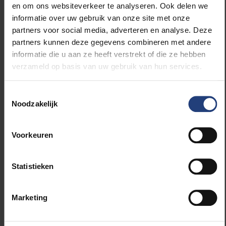
Op dit ogenblik zijn er 120 vacatures bij het UZ
en om ons websiteverkeer te analyseren. Ook delen we
Brussel waarvan 33 verpleegkundigen. Meer info
informatie over uw gebruik van onze site met onze
daarover op
www.uzbrusselwerkt.be
. Wie haar of
partners voor social media, adverteren en analyse. Deze
zijn profiel daar niet terugvindt, kan altijd spontaan
partners kunnen deze gegevens combineren met andere
solliciteren om samen op korte of eventueel op
informatie die u aan ze heeft verstrekt of die ze hebben
langere termijn toch een geschikte job te vinden. Als
verzameld op basis van uw gebruik van hun services.
financieel gezond ziekenhuis is het UZ Brussel een
aantrekkelijke werkgever. Er wordt momenteel ook
Toestemmingsselectie
gebouwd aan een volledige nieuw Medisch
Noodzakelijk
Technisch Blok waarvan de eerste delen midden dit
jaar al in gebruik worden genomen. Daar zullen
Voorkeuren
ondermeer operatieverpleegkundigen in een
volledige nieuwe en innovatieve werkomgeving
kunnen werken.
Statistieken
Bekijk hier de
video
.
Marketing