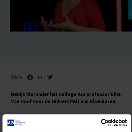
Share:
Bekijk hieronder het college van professor Elke
Van Hoof voor de Universiteit van Vlaanderen:
Lees meer:
VRT NWS:
"Trek je soms de koelkast open en weet
je niet meer wat je kwam halen?"