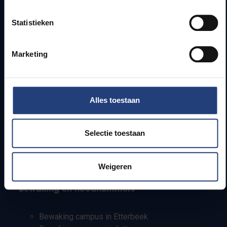
Bereikbaarheid
Statistieken
Onderzoeksgroepen
Campusfaciliteiten
Marketing
Info voor
Pers
Alles toestaan
Studenten
Personeel
PhD-studenten
Selectie toestaan
Leerkrachten en secundaire scholen
Werkstudenten
Internationale studenten
Weigeren
Bewaking en noodnummers
Bewaking campus in Etterbeek