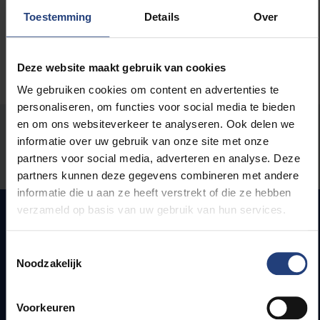
Toestemming
Details
Over
Deze website maakt gebruik van cookies
We gebruiken cookies om content en advertenties te
personaliseren, om functies voor social media te bieden
en om ons websiteverkeer te analyseren. Ook delen we
Stond er een fout op deze pagina?
informatie over uw gebruik van onze site met onze
partners voor social media, adverteren en analyse. Deze
Laat het ons weten
partners kunnen deze gegevens combineren met andere
informatie die u aan ze heeft verstrekt of die ze hebben
verzameld op basis van uw gebruik van hun services.
Snel naar
Toestemmingsselectie
Noodzakelijk
Webmail
Jobs
Voorkeuren
Lesroosters