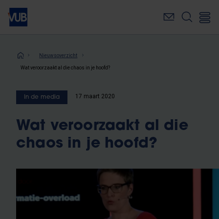
Overslaan
en
naar
de
inhoud
Kruimelpad
Nieuwsoverzicht
gaan
Wat veroorzaakt al die chaos in je hoofd?
17 maart 2020
In de media
Wat veroorzaakt al die
chaos in je hoofd?