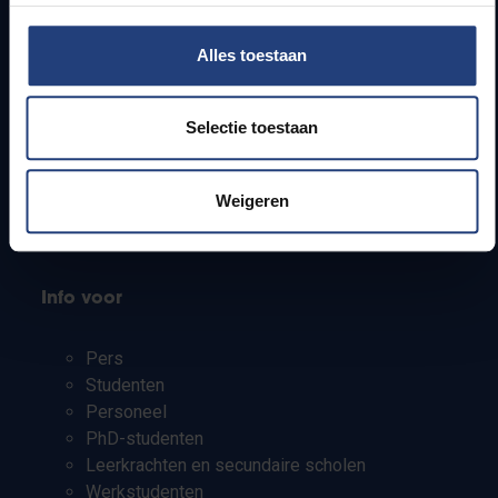
Snel naar
Alles toestaan
Webmail
Selectie toestaan
Jobs
Lesroosters
Bereikbaarheid
Weigeren
Onderzoeksgroepen
Campusfaciliteiten
Info voor
Pers
Studenten
Personeel
PhD-studenten
Leerkrachten en secundaire scholen
Werkstudenten