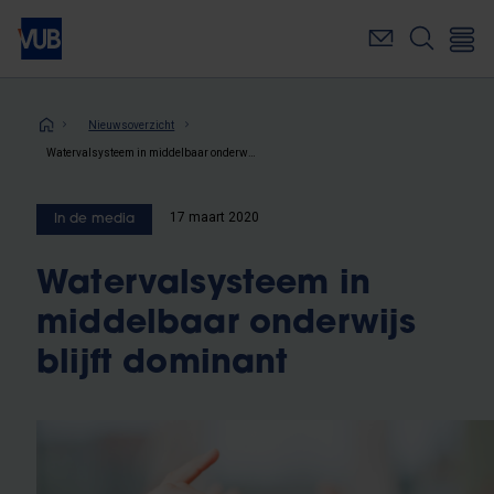
Overslaan
en
naar
de
inhoud
Kruimelpad
Nieuwsoverzicht
gaan
Watervalsysteem in middelbaar onderwijs blijft dominant
17 maart 2020
In de media
Watervalsysteem in
middelbaar onderwijs
blijft dominant