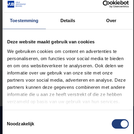
Lees meer over:
Toestemming
Details
Over
Maatschappij en engagement
Deze website maakt gebruik van cookies
We gebruiken cookies om content en advertenties te
personaliseren, om functies voor social media te bieden
en om ons websiteverkeer te analyseren. Ook delen we
informatie over uw gebruik van onze site met onze
partners voor social media, adverteren en analyse. Deze
Stond er een fout op deze pagina?
partners kunnen deze gegevens combineren met andere
informatie die u aan ze heeft verstrekt of die ze hebben
Laat het ons weten
verzameld op basis van uw gebruik van hun services.
Toestemmingsselectie
Noodzakelijk
Snel naar