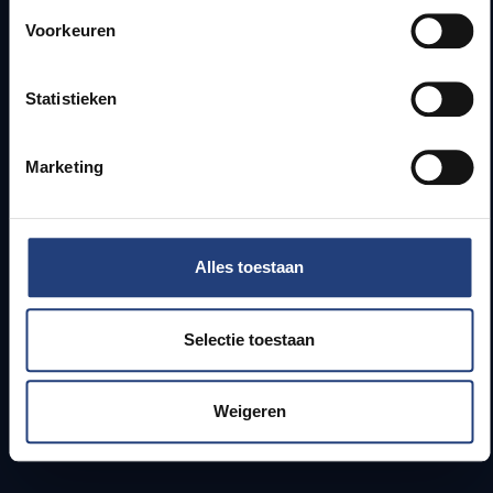
Voorkeuren
Webmail
Jobs
Lesroosters
Statistieken
Bereikbaarheid
Onderzoeksgroepen
Marketing
Campusfaciliteiten
Info voor
Alles toestaan
Pers
Studenten
Selectie toestaan
Personeel
PhD-studenten
Leerkrachten en secundaire scholen
Weigeren
Werkstudenten
Internationale studenten