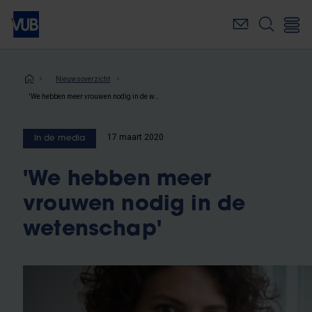
Overslaan
en
naar
de
inhoud
Kruimelpad
Nieuwsoverzicht
gaan
'We hebben meer vrouwen nodig in de wetenschap'
17 maart 2020
In de media
'We hebben meer
vrouwen nodig in de
wetenschap'