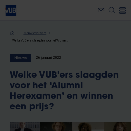
Overslaan
en
naar
de
inhoud
Kruimelpad
Nieuwsoverzicht
gaan
Welke VUB’ers slaagden voor het ‘Alumni Herexamen’ en winnen een prijs?
26 januari 2022
Nieuws
Welke VUB’ers slaagden
voor het ‘Alumni
Herexamen’ en winnen
een prijs?