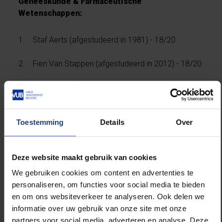
Geneeskunde & Farmaceutische
Wetenschappen:
1. Staf Aerts (afgestudeerd in 1981) - 18/20
2. Fien Van Stappen (afgestudeerd in 2012) - 18/20
3. Bugra Dönmez (afgestudeerd in 2017) - 16/20
Psychologie & Educatiewetenschappen:
Toestemming
Details
Over
1. Bruno Claessens (afgestudeerd in 2005) - 18/20
Deze website maakt gebruik van cookies
2. Dewi Beratha (afgestudeerd in 2020) - 16/20
We gebruiken cookies om content en advertenties te
personaliseren, om functies voor social media te bieden
3. Wannes De Kunst (2017) - 16/20
en om ons websiteverkeer te analyseren. Ook delen we
informatie over uw gebruik van onze site met onze
Lichamelijke Opvoeding & Kinesitherapie:
partners voor social media, adverteren en analyse. Deze