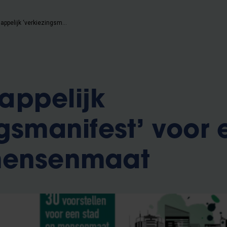
Wetenschappelijk ‘verkiezingsmanifest’ voor een stad op mensenmaat
appelijk
ngsmanifest’ voor 
mensenmaat