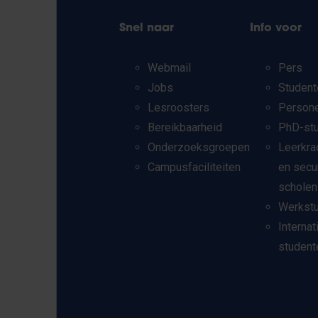
Snel naar
Info voor
Webmail
Pers
Jobs
Student
Lesroosters
Person
Bereikbaarheid
PhD-st
Onderzoeksgroepen
Leerkra
Campusfaciliteiten
en secu
scholen
Werkst
Internat
student