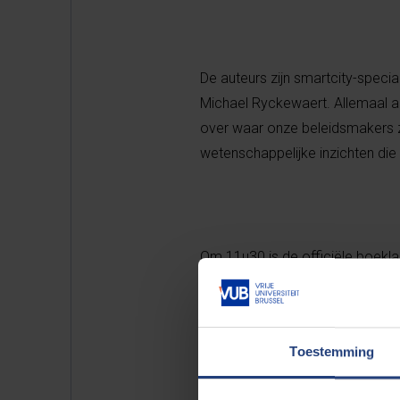
De auteurs zijn smartcity-speci
Michael Ryckewaert. Allemaal 
over waar onze beleidsmakers z
wetenschappelijke inzichten die
Om 11u30 is de officiële boekl
plaats over de stellingen in het 
Toestemming
De presentatie van het boek vind