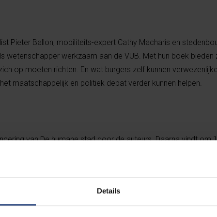
alist Pieter Ballon, mobiliteits-expert Cathy Macharis en steden
als wetenschapper werkzaam aan de VUB. Met hun boek bieden z
ich op moeten richten. En wat burgers zelf kunnen verwezenlijk
 het maatschappelijk en politiek debat verder kunnen helpen.
ancering van De humane stad door de auteurs. Daarna vindt om
boek.
Details
t plaats op de conferentie The Human City, dat zich richt op de 