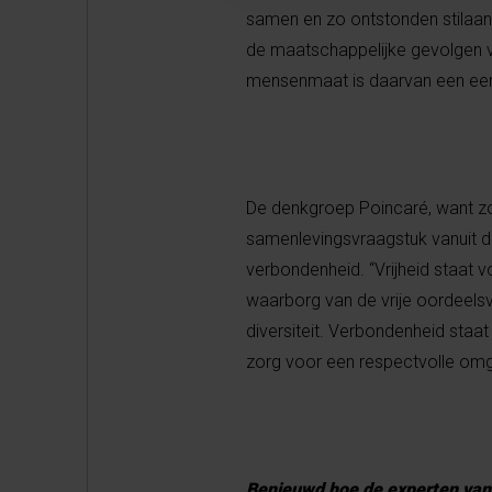
samen en zo ontstonden stilaan
de maatschappelijke gevolgen va
mensenmaat is daarvan een eers
De denkgroep Poincaré, want zo
samenlevingsvraagstuk vanuit de
verbondenheid. “Vrijheid staat 
waarborg van de vrije oordeelsv
diversiteit. Verbondenheid sta
zorg voor een respectvolle o
Benieuwd hoe de experten van