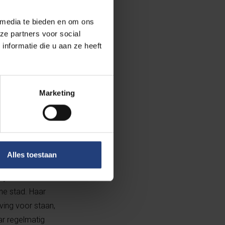
 onderzoeker
e ene met
 media te bieden en om ons
mers zijn onder
ze partners voor social
nformatie die u aan ze heeft
 Somers
orijn. De
sels
e.
Marketing
Alles toestaan
tijden en
ne stad. Haar
ving voor staan,
r regelmatig