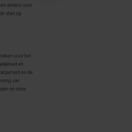
een andere over
 de stad op
zoeken voor het
elijkheid en
gsargument en de
enning van
ingen en onze