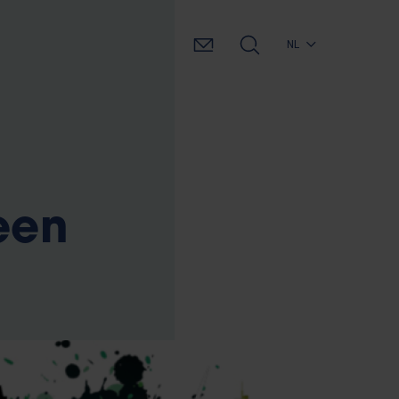
NL
een