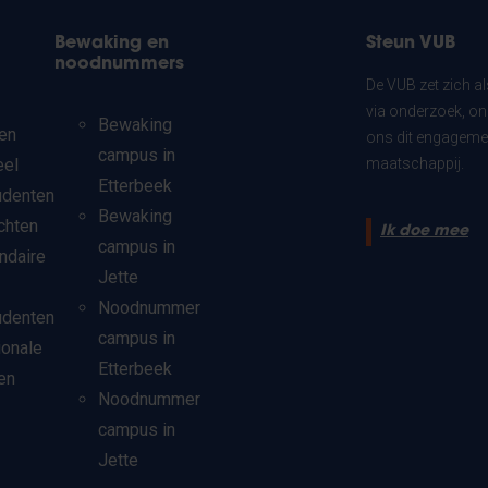
Bewaking en
Steun VUB
noodnummers
De VUB zet zich a
via onderzoek, on
Bewaking
en
ons dit engagemen
campus in
eel
maatschappij.
Etterbeek
udenten
Bewaking
chten
Ik doe mee
campus in
ndaire
Jette
Noodnummer
udenten
campus in
ionale
Etterbeek
en
Noodnummer
campus in
Jette