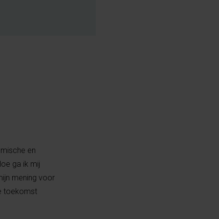
omische en
oe ga ik mij
mijn mening voor
ne toekomst