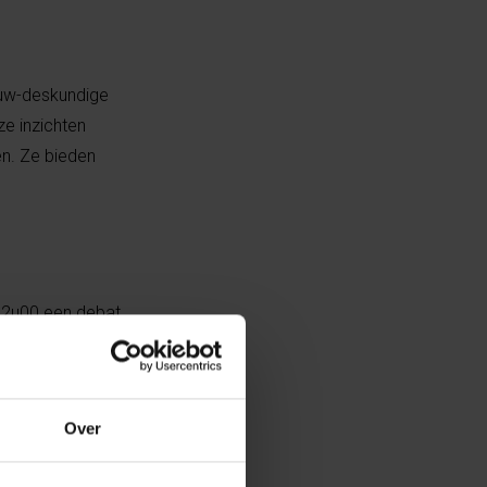
bouw-deskundige
e inzichten
en. Ze bieden
 12u00 een debat
Over
rol van burgers