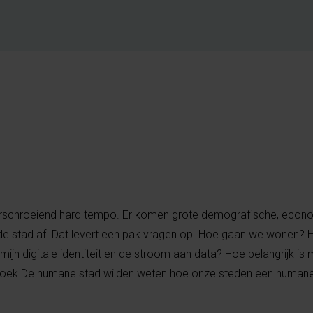
erschroeiend hard tempo. Er komen grote demografische, econ
de stad af. Dat levert een pak vragen op. Hoe gaan we wonen? H
jn digitale identiteit en de stroom aan data? Hoe belangrijk is 
t boek De humane stad wilden weten hoe onze steden een huma