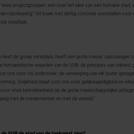
 twee projectgroepen: een over het idee van een humane stad, 
n robotisering.” Dit boek met dertig concrete voorstellen voor
te resultaat.
 heet de groep inmiddels, heeft een grote missie: oplossingen 
 humanistische waarden van de VUB: de principes van vrijheid, g
voor ons voor vrij onderzoek: de verwerping van elk louter geza
orming. Gelijkheid staat voor ons voor gelijkwaardigheid en erk
at voor onze betrokkenheid op de grote maatschappelijke uitdag
mgang met de medemensen en met de wereld.”
 de VUB de stad van de toekomst zien?