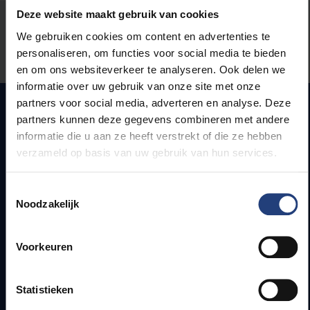
Deze website maakt gebruik van cookies
Stond er een fout op deze pagina?
We gebruiken cookies om content en advertenties te
personaliseren, om functies voor social media te bieden
Laat het ons weten
en om ons websiteverkeer te analyseren. Ook delen we
informatie over uw gebruik van onze site met onze
partners voor social media, adverteren en analyse. Deze
partners kunnen deze gegevens combineren met andere
informatie die u aan ze heeft verstrekt of die ze hebben
Snel naar
verzameld op basis van uw gebruik van hun services.
Webmail
Toestemmingsselectie
Jobs
Noodzakelijk
Lesroosters
Bereikbaarheid
Onderzoeksgroepen
Voorkeuren
Campusfaciliteiten
Statistieken
Info voor