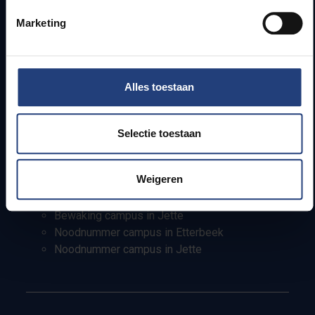
Pers
Marketing
Studenten
Personeel
PhD-studenten
Alles toestaan
Leerkrachten en secundaire scholen
Werkstudenten
Internationale studenten
Selectie toestaan
Bewaking en noodnummers
Weigeren
Bewaking campus in Etterbeek
Bewaking campus in Jette
Noodnummer campus in Etterbeek
Noodnummer campus in Jette