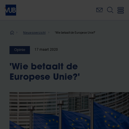
Overslaan
en
naar
de
inhoud
Kruimelpad
Nieuwsoverzicht
'Wie betaalt de Europese Unie?'
gaan
17 maart 2020
Opinie
'Wie betaalt de
Europese Unie?'