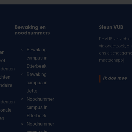
Bewaking en
Steun VUB
noodnummers
De VUB zet zich a
via onderzoek, on
Bewaking
en
ons dit engagemen
campus in
eel
maatschappij.
Etterbeek
udenten
Bewaking
chten
Ik doe mee
campus in
ndaire
Jette
Noodnummer
udenten
campus in
ionale
Etterbeek
en
Noodnummer