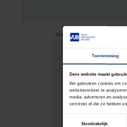
Share:
Toestemming
Dooms hoopt haar liefde voo
rust op het onderzoeksdomei
Deze website maakt gebruik
domein van de wiskunde, dat
We gebruiken cookies om cont
in zijn meest breed uitwaaie
websiteverkeer te analyseren
tussen beeldvervalsing en wi
media, adverteren en analys
wetenschapstijdschrift EOS 
verstrekt of die ze hebben v
doelgroepen
Toestemmingsselectie
Noodzakelijk
Je kan haar nominatie verzil