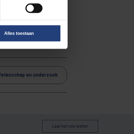
Alles toestaan
etenschap en onderzoek
Laat het ons weten