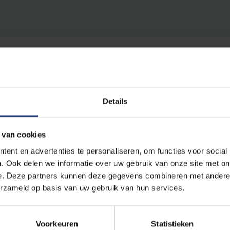
Details
r wiskunde door te geven aan een breed publiek en zo het
n om te buigen. Ze wil hierbij vooral jongeren warm make
 van cookies
 resultaten genereert die eeuwen kunnen bijdragen tot d
ent en advertenties te personaliseren, om functies voor social
rende zin. Zo gaf ze reeds een lezing op TEDxBrussel over
. Ook delen we informatie over uw gebruik van onze site met on
skunde, schrijft ze columns over onder andere fake news 
e. Deze partners kunnen deze gegevens combineren met andere i
en organiseert ze regelmatig events rond wetenschap vo
erzameld op basis van uw gebruik van hun services.
Voorkeuren
Statistieken
veren door een stem uit te brengen via de onderstaande li