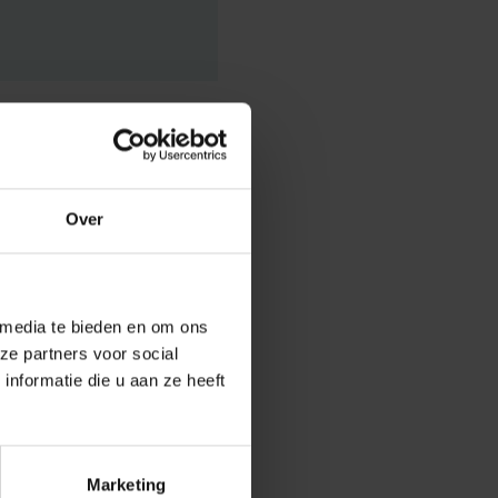
Over
 stigma dat
n voor het
e wetenschap
 media te bieden en om ons
 de relatie
ze partners voor social
in het
nformatie die u aan ze heeft
or gevarieerde
Marketing
nk: