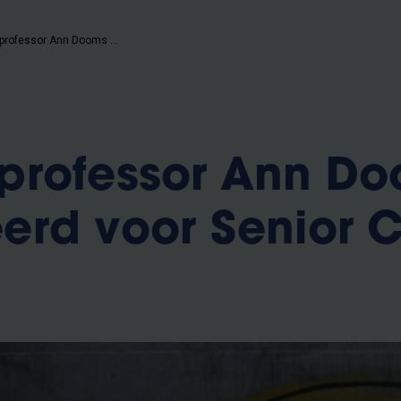
Wiskundeprofessor Ann Dooms genomineerd voor Senior Cera Award
professor Ann D
rd voor Senior 