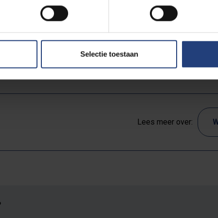
niorvoting.aspx
Selectie toestaan
Lees meer over:
W
?