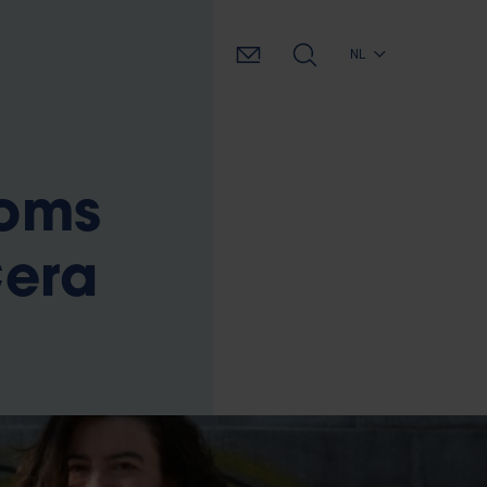
NL
ooms
Cera