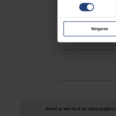
https://www.cera-award.be/se
Weigeren
Stond er een fout op deze pagina