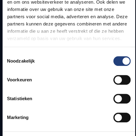
en om ons websiteverkeer te analyseren. Ook delen we
Snel naar
informatie over uw gebruik van onze site met onze
partners voor social media, adverteren en analyse. Deze
Webmail
partners kunnen deze gegevens combineren met andere
Jobs
informatie die u aan ze heeft verstrekt of die ze hebben
Lesroosters
verzameld op basis van uw gebruik van hun services.
Bereikbaarheid
Onderzoeksgroepen
Toestemmingsselectie
Campusfaciliteiten
Noodzakelijk
Info voor
Voorkeuren
Pers
Studenten
Statistieken
Personeel
PhD-studenten
Marketing
Leerkrachten en secundaire scholen
Werkstudenten
Internationale studenten