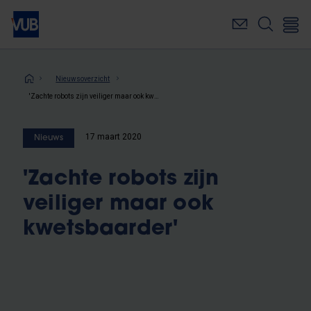
Overslaan
en
naar
de
inhoud
Kruimelpad
Nieuwsoverzicht
gaan
'Zachte robots zijn veiliger maar ook kwetsbaarder'
17 maart 2020
Nieuws
'Zachte robots zijn
veiliger maar ook
kwetsbaarder'