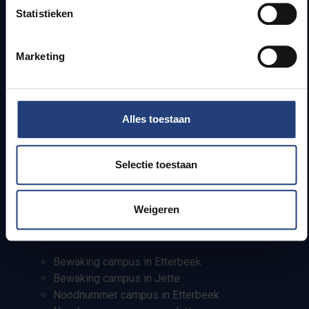
Statistieken
Campusfaciliteiten
Info voor
Marketing
Pers
Studenten
Alles toestaan
Personeel
PhD-studenten
Leerkrachten en secundaire scholen
Selectie toestaan
Werkstudenten
Internationale studenten
Weigeren
Bewaking en noodnummers
Bewaking campus in Etterbeek
Bewaking campus in Jette
Noodnummer campus in Etterbeek