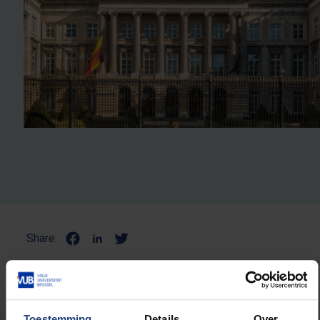
Share:
NULL
Toestemming
Details
Over