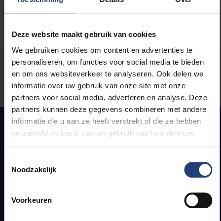
Deze website maakt gebruik van cookies
We gebruiken cookies om content en advertenties te
personaliseren, om functies voor social media te bieden
Stond er een fout op deze pagina?
en om ons websiteverkeer te analyseren. Ook delen we
informatie over uw gebruik van onze site met onze
Laat het ons weten
partners voor social media, adverteren en analyse. Deze
partners kunnen deze gegevens combineren met andere
informatie die u aan ze heeft verstrekt of die ze hebben
verzameld op basis van uw gebruik van hun services.
Snel naar
Toestemmingsselectie
Noodzakelijk
Webmail
Jobs
Lesroosters
Voorkeuren
Bereikbaarheid
Onderzoeksgroepen