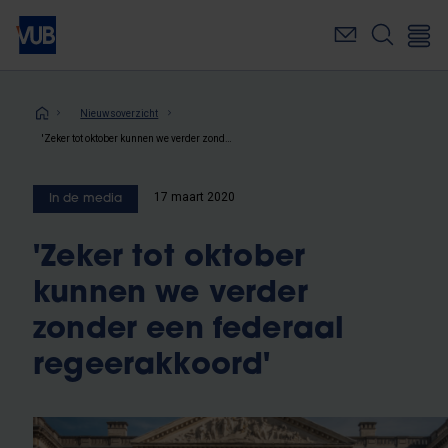
Overslaan
en
naar
de
inhoud
Kruimelpad
Nieuwsoverzicht
gaan
'Zeker tot oktober kunnen we verder zonder een federaal regeerakkoord'
17 maart 2020
In de media
'Zeker tot oktober
kunnen we verder
zonder een federaal
regeerakkoord'