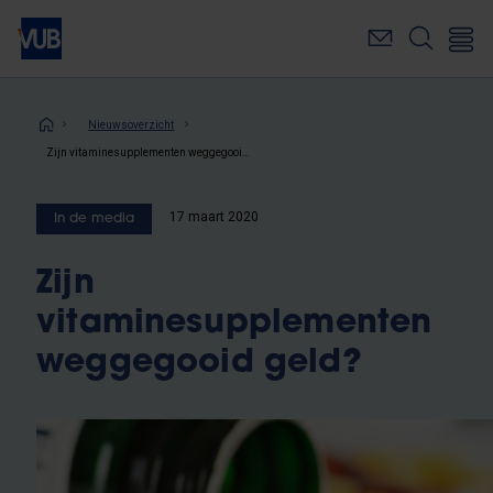
Overslaan
en
naar
de
inhoud
Kruimelpad
Nieuwsoverzicht
gaan
Zijn vitaminesupplementen weggegooid geld?
17 maart 2020
In de media
Zijn
vitaminesupplementen
weggegooid geld?