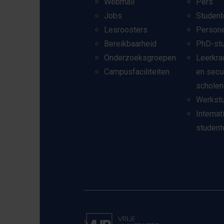
Webmail
Pers
Jobs
Student
Lesroosters
Person
Bereikbaarheid
PhD-st
Onderzoeksgroepen
Leerkra
Campusfaciliteiten
en secu
scholen
Werkst
Internat
student