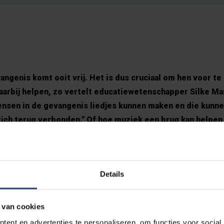
ngenis komt ooit vrij. Het is dus cruciaal om hen voor te
daarbij helpen, zo vertelt educatiewetenschapper Silke M
mensen in de gevangenis liedjes kunnen maken en die kunn
zich terug verbonden." Of hoe muziek een brug kan helpen
eving.
Details
 van cookies
ent en advertenties te personaliseren, om functies voor social