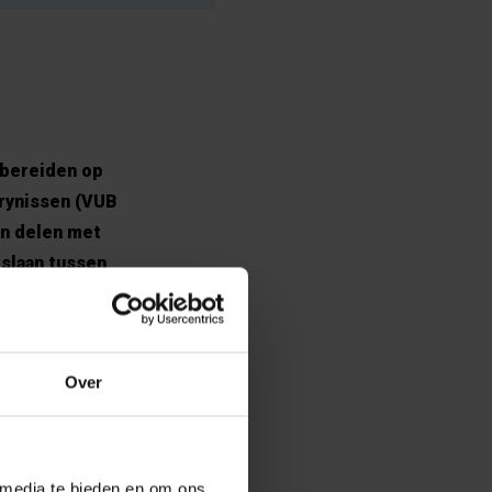
 bereiden op
arynissen (VUB
en delen met
 slaan tussen
Over
 media te bieden en om ons