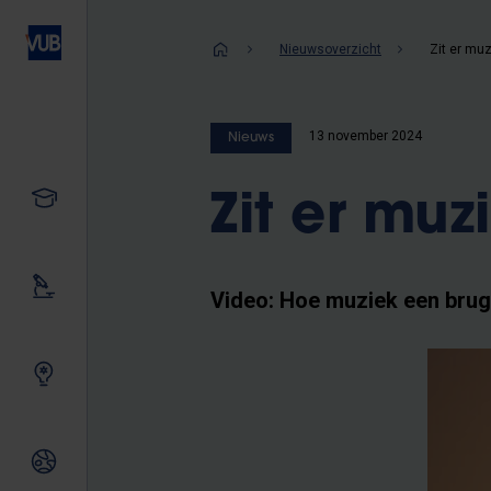
Overslaan
en
Kruimelpad
Nieuwsoverzicht
Zit er muz
naar
de
inhoud
13 november 2024
Nieuws
gaan
Studeren
Zit er muz
Ons onderzoek
Video: Hoe muziek een brug
Samen innoveren
Internationale relaties