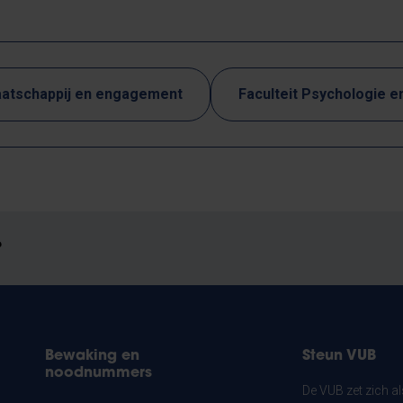
atschappij en engagement
Faculteit Psychologie 
?
Bewaking en
Steun VUB
noodnummers
De VUB zet zich a