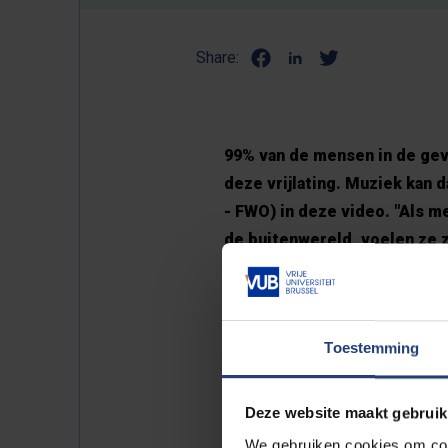
Share:
99% van de mensen in de geva
deze vrijlating. Muziek kan 
- FWO) in deze video. "Als 
de buitenwereld, voelen ze 
de gevangenis en de samenl
Toestemming
Deze website maakt gebruik
We gebruiken cookies om cont