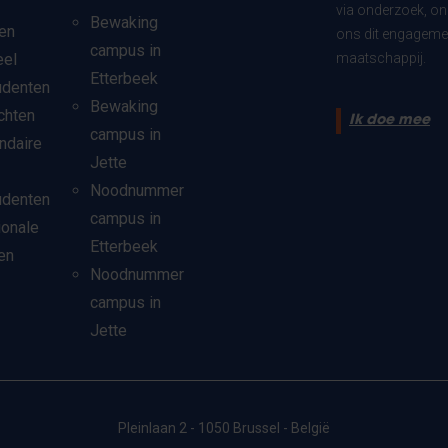
via onderzoek, on
Bewaking
en
ons dit engagemen
campus in
eel
maatschappij.
Etterbeek
udenten
Bewaking
chten
Ik doe mee
campus in
ndaire
Jette
Noodnummer
udenten
campus in
ionale
Etterbeek
en
Noodnummer
campus in
Jette
Pleinlaan 2 - 1050 Brussel - België