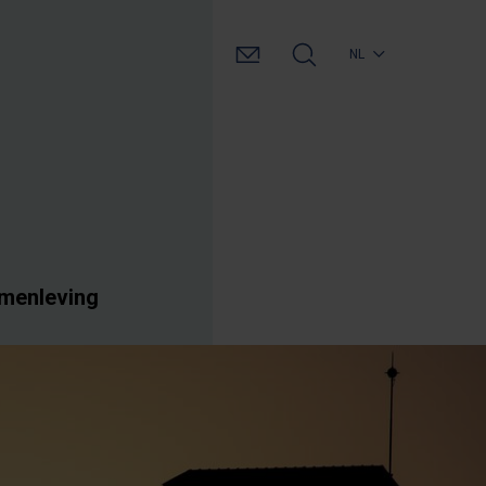
NL
amenleving