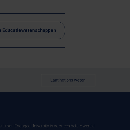
en Educatiewetenschappen
Laat het ons weten
ls Urban Engaged University in voor een betere wereld