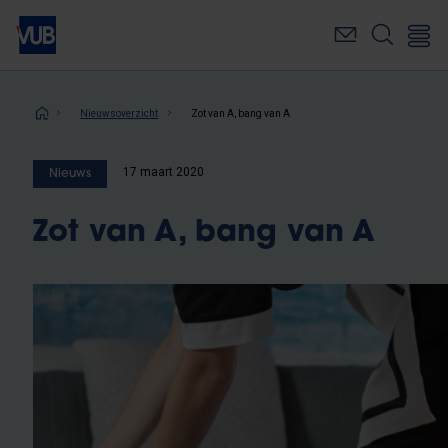
Overslaan
en
naar
de
inhoud
Kruimelpad
Nieuwsoverzicht
Zot van A, bang van A
gaan
17 maart 2020
Nieuws
Zot van A, bang van A