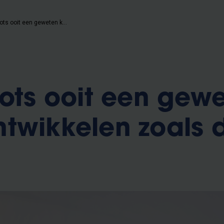
Zullen robots ooit een geweten kunnen ontwikkelen zoals de mens?
bots ooit een gew
twikkelen zoals 