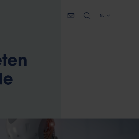
NL
eten
de