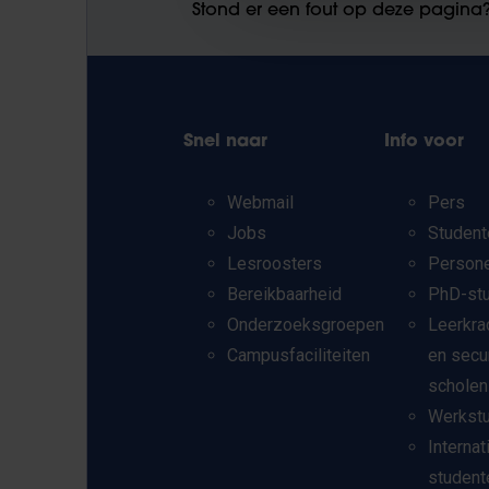
Stond er een fout op deze pagina
Snel naar
Info voor
Webmail
Pers
Jobs
Student
Lesroosters
Person
Bereikbaarheid
PhD-st
Onderzoeksgroepen
Leerkra
Campusfaciliteiten
en secu
scholen
Werkst
Internat
student