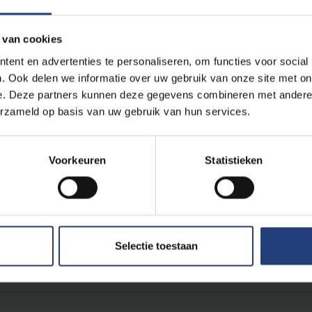
 van cookies
ent en advertenties te personaliseren, om functies voor social
. Ook delen we informatie over uw gebruik van onze site met on
e. Deze partners kunnen deze gegevens combineren met andere i
erzameld op basis van uw gebruik van hun services.
Voorkeuren
Statistieken
'De Dag van de Arbeid' vanaf nu 'De Dag van de Robot' vieren?
wereld overnemen?"
enkort onverwoestbaar?"
agverhalen over AI kotsbeu"
Selectie toestaan