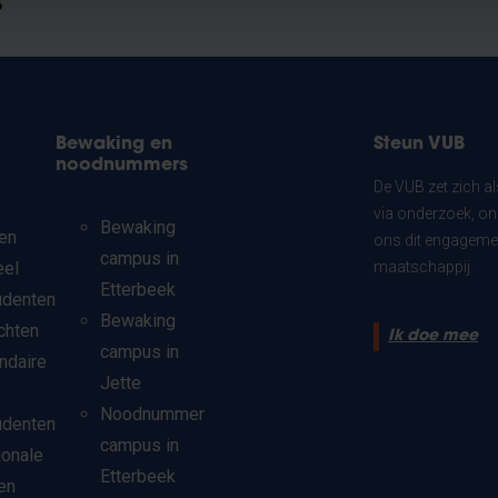
?
Bewaking en
Steun VUB
noodnummers
De VUB zet zich a
via onderzoek, on
Bewaking
en
ons dit engagemen
campus in
eel
maatschappij.
Etterbeek
udenten
Bewaking
chten
Ik doe mee
campus in
ndaire
Jette
Noodnummer
udenten
campus in
ionale
Etterbeek
en