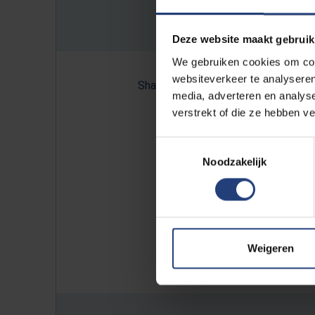
Deze website maakt gebruik
We gebruiken cookies om cont
websiteverkeer te analyseren
Share:
media, adverteren en analys
verstrekt of die ze hebben v
Toestemmingsselectie
Lees ook:
Noodzakelijk
VUB Today:
"Zullen we op de 
VUB Today:
"Gaan robots de 
VUB Today:
"Zijn robots binn
VUB Today:
"Ik ben de doemsd
Weigeren