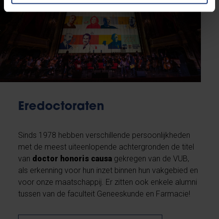
Eredoctoraten
Sinds 1978 hebben verschillende persoonlijkheden
met de meest uiteenlopende achtergronden de titel
van
doctor honoris causa
gekregen van de VUB,
als erkenning voor hun inzet binnen hun vakgebied en
voor onze maatschappij. Er zitten ook enkele alumni
tussen van de faculteit Geneeskunde en Farmacie!