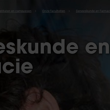
instituten en campussen
Onze faculteiten
Geneeskunde en Farmac
skunde e
cie