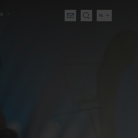
ie
NL
n