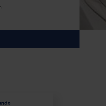
h
.
unde