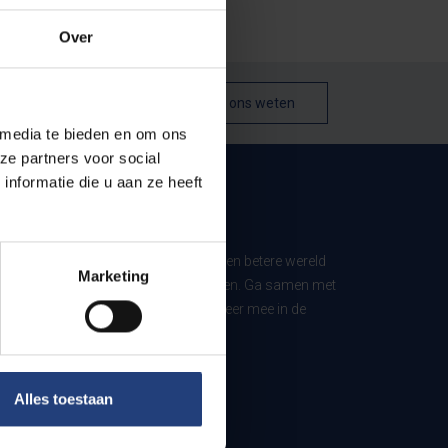
Over
Laat het ons weten
 media te bieden en om ons
ze partners voor social
nformatie die u aan ze heeft
ls Urban Engaged University in voor een betere wereld
Marketing
derwijs en maatschappelijke projecten. Ga samen met
t aan. Steun onze werking en investeer mee in de
Alles toestaan