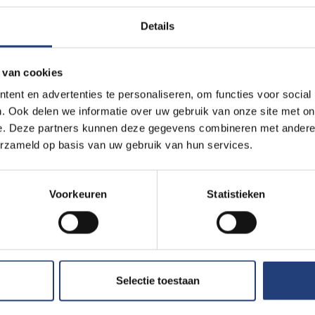
Details
 van cookies
?
ent en advertenties te personaliseren, om functies voor social
. Ook delen we informatie over uw gebruik van onze site met on
e. Deze partners kunnen deze gegevens combineren met andere i
erzameld op basis van uw gebruik van hun services.
Bewaking en
Steun VUB
noodnummers
De VUB zet zich a
Voorkeuren
Statistieken
via onderzoek, on
Bewaking
en
ons dit engagemen
campus in
eel
maatschappij.
Etterbeek
udenten
Bewaking
chten
Ik doe mee
Selectie toestaan
campus in
ndaire
Jette