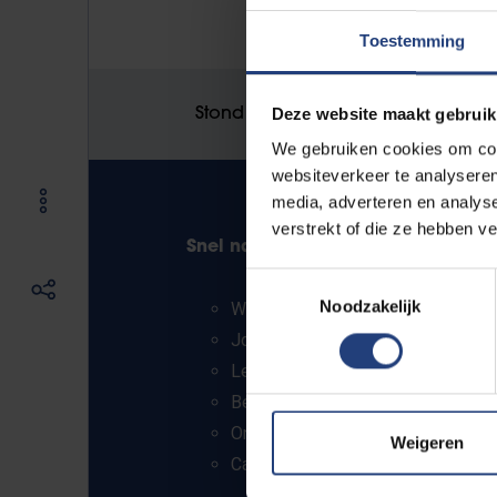
Toestemming
Deze website maakt gebruik
Stond er een fout op deze pagina
We gebruiken cookies om cont
websiteverkeer te analyseren
media, adverteren en analys
verstrekt of die ze hebben v
Snel naar
Info voor
Toestemmingsselectie
Noodzakelijk
Webmail
Pers
Jobs
Student
Lesroosters
Person
Bereikbaarheid
PhD-st
Onderzoeksgroepen
Leerkra
Weigeren
Campusfaciliteiten
en secu
scholen