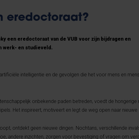
 eredoctoraat?
ky een eredoctoraat van de VUB voor zijn bijdragen en
n werk- en studieveld.
rtificiële intelligentie en de gevolgen die het voor mens en mensh
etenschappelijk onbekende paden betreden, voedt de hongerig
cipels. Het inspireert, motiveert en legt de weg open naar nieuwe 
loopt, ontdekt geen nieuwe dingen. Nochtans, verschillende inv
g toe, andere inzichten, zorgen voor bevestiging of vragen om ve