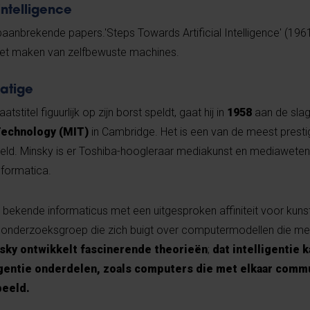
intelligence
baanbrekende papers.'Steps Towards Artificial Intelligence' (1961
het maken van zelfbewuste machines.
atige
stitel figuurlijk op zijn borst speldt, gaat hij in
1958
aan de slag 
Technology (MIT)
in Cambridge. Het is een van de meest presti
wereld. Minsky is er Toshiba-hoogleraar mediakunst en mediawet
nformatica.
ekende informaticus met een uitgesproken affiniteit voor kun
n een onderzoeksgroep die zich buigt over computermodellen die me
sky ontwikkelt fascinerende theorieën
;
dat intelligentie k
lligentie onderdelen, zoals computers die met elkaar com
beeld.