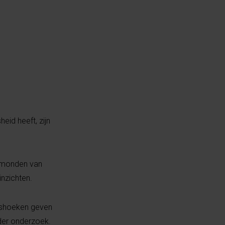
eid heeft, zijn
e monden van
inzichten.
alshoeken geven
rder onderzoek.