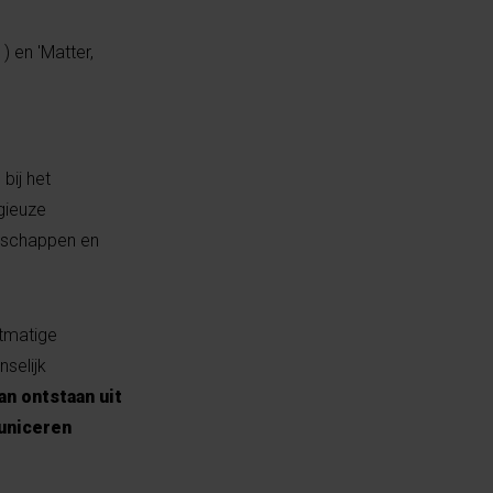
) en 'Matter,
bij het
gieuze
enschappen en
stmatige
nselijk
an ontstaan uit
municeren