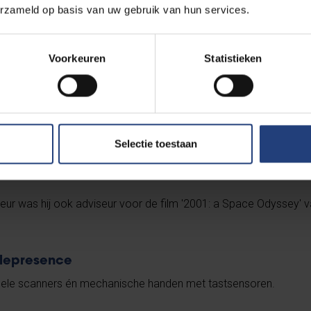
erzameld op basis van uw gebruik van hun services.
rrière
Voorkeuren
Statistieken
nerende theoriën
n McCarthy een onderzoeksgroep in computermodellen die mensel
Selectie toestaan
ur was hij ook adviseur voor de film '2001: a Space Odyssey' v
telepresence
suele scanners én mechanische handen met tastsensoren.