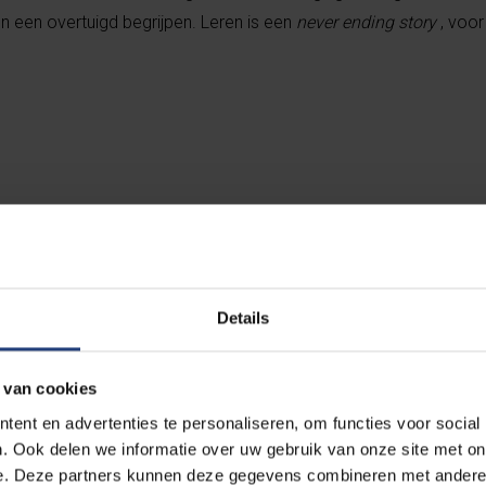
n een overtuigd begrijpen. Leren is een
never ending story
, voor 
ou don't understand a
Details
il you learn it more t
y."
 van cookies
ent en advertenties te personaliseren, om functies voor social
. Ook delen we informatie over uw gebruik van onze site met on
e. Deze partners kunnen deze gegevens combineren met andere i