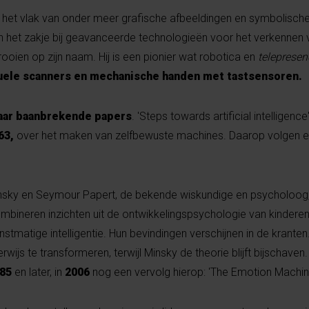
p het vlak van onder meer grafische afbeeldingen en symbolisch
n het zakje bij geavanceerde technologieën voor het verkennen 
ooien op zijn naam. Hij is een pionier wat robotica en
teleprese
uele scanners en mechanische handen met tastsensoren.
paar baanbrekende papers
. 'Steps towards artificial intelligence'
63,
over het maken van zelfbewuste machines. Daarop volgen er
nsky en Seymour Papert, de bekende wiskundige en psycholoog,
mbineren inzichten uit de ontwikkelingspsychologie van kindere
tmatige intelligentie. Hun bevindingen verschijnen in de kranten
ijs te transformeren, terwijl Minsky de theorie blijft bijschaven.
985
en later, in
2006
nog een vervolg hierop: 'The Emotion Machin