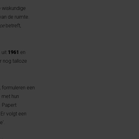
e wiskundige
van de ruimte.
nce
betreft,
 uit
1961
en
 nog talloze
 formuleren een
n met hun
. Papert
 Er volgt een
e'.