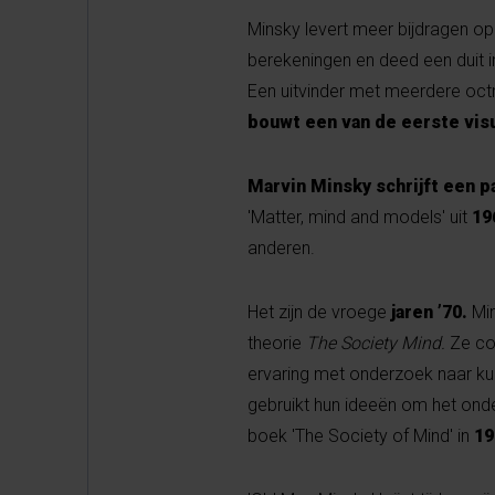
Minsky levert meer bijdragen o
berekeningen en deed een duit i
Een uitvinder met meerdere octr
bouwt een van de eerste vis
Marvin Minsky schrijft een 
'Matter, mind and models' uit
19
anderen.
Het zijn de vroege
jaren ’70.
Mi
theorie
The Society Mind.
Ze co
ervaring met onderzoek naar kuns
gebruikt hun ideeën om het onderw
boek 'The Society of Mind' in
1