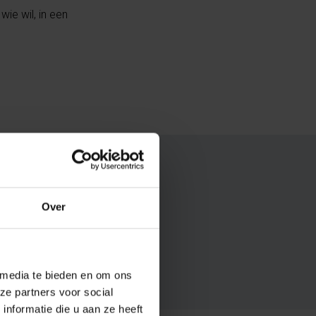
wie wil, in een
nything
Over
han one
 media te bieden en om ons
ze partners voor social
nformatie die u aan ze heeft