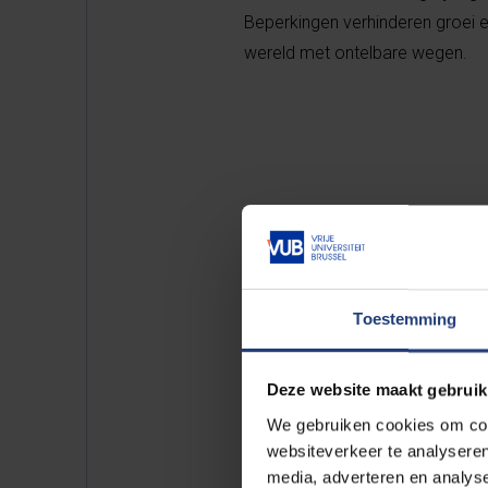
Beperkingen verhinderen groei e
wereld met ontelbare wegen.
"Y
Toestemming
unt
wa
Deze website maakt gebruik
We gebruiken cookies om cont
websiteverkeer te analyseren
media, adverteren en analys