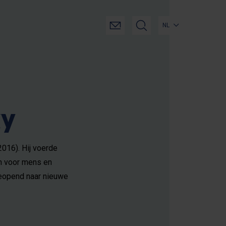
NL
ky
016). Hij voerde
en voor mens en
geopend naar nieuwe