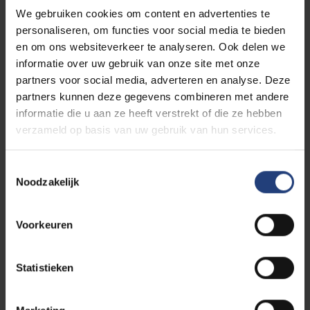
We gebruiken cookies om content en advertenties te
personaliseren, om functies voor social media te bieden
17/07/2025 11:00
en om ons websiteverkeer te analyseren. Ook delen we
Dominique Maes, Decaan faculteit
Wetenschappen en Bio-
informatie over uw gebruik van onze site met onze
ingenieurswetenschappen
partners voor social media, adverteren en analyse. Deze
partners kunnen deze gegevens combineren met andere
Namens de faculteit Wetenschappen &
Bio-ingenieurswetenschappen willen we
informatie die u aan ze heeft verstrekt of die ze hebben
onze innige deelneming aan de familie en
verzameld op basis van uw gebruik van hun services.
dierbaren van Tristan betuigen.
Toestemmingsselectie
Noodzakelijk
17/07/2025 07:53
Secretariaatsmedewerkers en
Voorkeuren
studiebegeleiders faculteit Wetenschappen
& Bio-ingenieurswetenschappen
Statistieken
Wij willen ons oprecht medeleven betuigen
en de dierbaren van Tristan veel moed
wensen in deze moeilijke tijd.