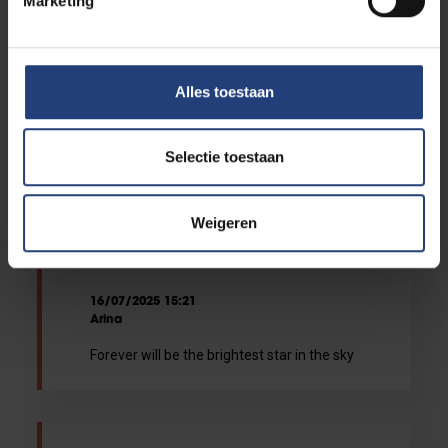
Marketing
16/07/2025 16:11
Alles toestaan
Wolfgang De Meuter
Innige deelneming gewenst aan alle
Selectie toestaan
familieleden, vrienden en medestudenten
van Tristan in naam van het hele
departement Computerwetenschappen.
Weigeren
16/07/2025 15:21
Arina
Forever will be the brightest star in the sky