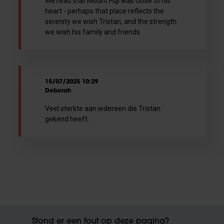
We read that Mount Fuji was close to his
heart - perhaps that place reflects the
serenity we wish Tristan, and the strength
we wish his family and friends.
15/07/2025 10:29
Deborah
Veel sterkte aan iedereen die Tristan
gekend heeft.
Stond er een fout op deze pagina?