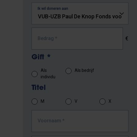
Ik wil doneren aan
€
Bedrag
*
Gift
*
Als
Als bedrijf
individu
Titel
M
V
X
Voornaam
*