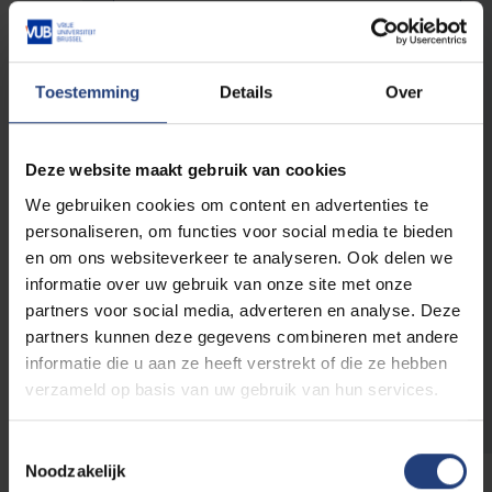
E-mailadres
*
Toestemming
Details
Over
Telefoonnummer
Deze website maakt gebruik van cookies
Relatie tot de VUB
We gebruiken cookies om content en advertenties te
personaliseren, om functies voor social media te bieden
Ouder van een
Alumnus/a
student
en om ons websiteverkeer te analyseren. Ook delen we
Medewerker
informatie over uw gebruik van onze site met onze
Sympathisant
Student
partners voor social media, adverteren en analyse. Deze
partners kunnen deze gegevens combineren met andere
informatie die u aan ze heeft verstrekt of die ze hebben
verzameld op basis van uw gebruik van hun services.
Toestemmingsselectie
Noodzakelijk