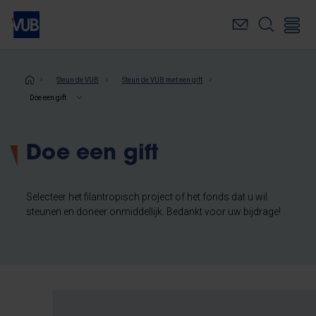
Overslaan
en
naar
de
inhoud
Kruimelpad
Steun de VUB
Steun de VUB met een gift
gaan
Doe een gift
Doe een gift
Selecteer het filantropisch project of het fonds dat u wil
steunen en doneer onmiddellijk. Bedankt voor uw bijdrage!