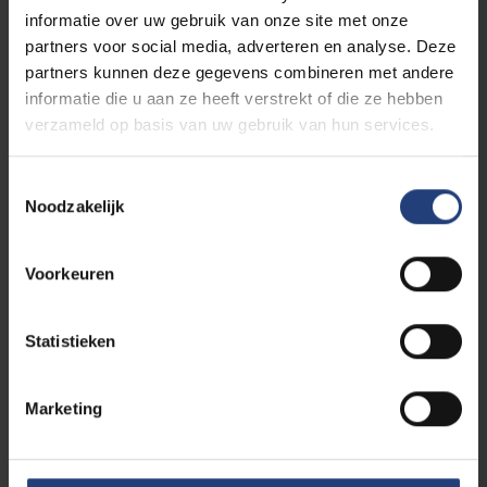
3
Schoolontwikkeling
informatie over uw gebruik van onze site met onze
partners voor social media, adverteren en analyse. Deze
9
Professioneel leraarschap
partners kunnen deze gegevens combineren met andere
9
Masterproef
informatie die u aan ze heeft verstrekt of die ze hebben
verzameld op basis van uw gebruik van hun services.
Vakdidactieken/Onderwijstechnologie: Keuze-
opleidingsonderdelen: binnen de opleiding
Toestemmingsselectie
neem je 2 vakdidactieken op (ten minste 12
Noodzakelijk
ECTS credits)
3
Vakdidactiek Psychologie en pedagogische
wetenschappen 1
Voorkeuren
3
Vakdidactiek Psychologie en pedagogische
wetenschappen 2
Statistieken
3
Vakdidactiek Maatschappijwetenschappen 1
3
Vakdidactiek Maatschappijwetenschappen 2
Marketing
3
Vakdidactiek Project Algemene Vakken (PAV) 1
3
Vakdidactiek Project Algemene Vakken (PAV) 2
6
Onderwijsinnovatie en -technologie