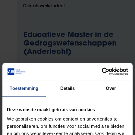
Ook als werkstudent
Educatieve Master in de
Gedragswetenschappen
(Anderlecht)
Verplichte opleidingsonderdelen
Toestemming
Details
Over
6
Leren van individuele leerlingen
3
Onderwijssociologie en onderwijsbeleid
Deze website maakt gebruik van cookies
6
Urban Education
We gebruiken cookies om content en advertenties te
6
Krachtige leeromgeving gedragswetenschappen
personaliseren, om functies voor social media te bieden
6
Positief en inclusief leefklimaat gedragswetenschappen
en om ons websiteverkeer te analyseren. Ook delen we