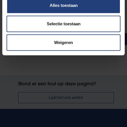
3
Vakdidactiek Humanistische levensbeschouwing in
Alles toestaan
dialoog 2
6
Samen maken we de (wereld)stad
Selectie toestaan
Totaal aantal studiepunten
60
Weigeren
Stond er een fout op deze pagina?
Laat het ons weten