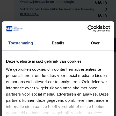
6 ECTS
Onderwijsinnovatie en -technologie
3
Vakdidactiek Humanistische levensbeschouwing
in dialoog 2
ECTS
6 ECTS
Samen maken we de (wereld)stad
Toestemming
Details
Over
Masterjaar 2
9 ECTS
Professioneel leraarschap
Deze website maakt gebruik van cookies
9 ECTS
Masterproef Deel 2 (9 ECTS)
We gebruiken cookies om content en advertenties te
personaliseren, om functies voor social media te bieden
en om ons websiteverkeer te analyseren. Ook delen we
Keuze-opleidingsonderdelen: je kiest voor 30
informatie over uw gebruik van onze site met onze
ECTS uit deze opties, waarvan 12 ECTS binnen
communicatiewetenschappen
partners voor social media, adverteren en analyse. Deze
partners kunnen deze gegevens combineren met andere
informatie die u aan ze heeft verstrekt of die ze hebben
Verdiepende keuzevakken
verzameld op basis van uw gebruik van hun services.
communicatiewetenschappen (12 ECTS