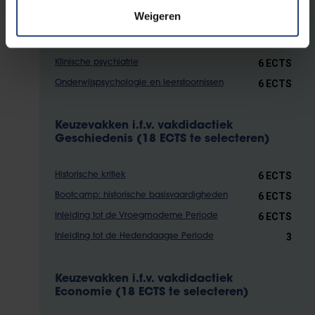
Weigeren
6 ECTS
Organisatie van de hulpverlening
6 ECTS
Ontwikkelingspsychologie
6 ECTS
Klinische psychiatrie
6 ECTS
Onderwijspsychologie en leerstoornissen
Keuzevakken i.f.v. vakdidactiek
Geschiedenis (18 ECTS te selecteren)
6 ECTS
Historische kritiek
6 ECTS
Bootcamp: historische basisvaardigheden
6 ECTS
Inleiding tot de Vroegmoderne Periode
3
Inleiding tot de Hedendaagse Periode
Keuzevakken i.f.v. vakdidactiek
Economie (18 ECTS te selecteren)