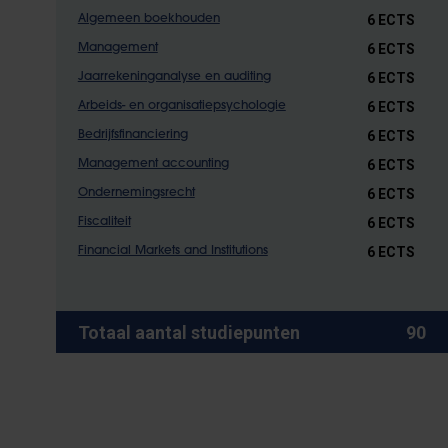
6 ECTS
Algemeen boekhouden
6 ECTS
Management
6 ECTS
Jaarrekeninganalyse en auditing
6 ECTS
Arbeids- en organisatiepsychologie
6 ECTS
Bedrijfsfinanciering
6 ECTS
Management accounting
6 ECTS
Ondernemingsrecht
6 ECTS
Fiscaliteit
6 ECTS
Financial Markets and Institutions
Totaal aantal studiepunten
90