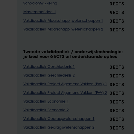
3 ECTS
Schoolontwikkeling
9 ECTS
Masterproef deel I
3 ECTS
Vakdidactiek Maatschappijwetenschappen 1
3 ECTS
Vakdidactiek Maatschappijwetenschappen 2
Tweede vakdidactiek / onderwijstechnologie:
je kiest voor 6 ECTS uit onderstaande opties
3 ECTS
Vakdidactiek Geschiedenis 1
3 ECTS
Vakdidactiek Geschiedenis 2
3 ECTS
Vakdidactiek Project Algemene Vakken (PAV) 1
3 ECTS
Vakdidactiek Project Algemene Vakken (PAV) 2
3 ECTS
Vakdidactiek Economie 1
3 ECTS
Vakdidactiek Economie 2
3 ECTS
Vakdidactiek Gedragswetenschappen 1
3 ECTS
Vakdidactiek Gedragswetenschappen 2