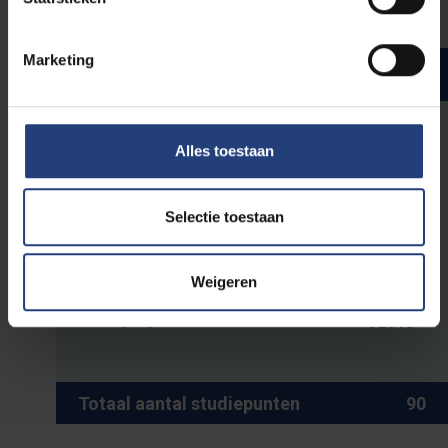
Marketing
Masterjaar 2
Alles toestaan
Verplichte opleidingsonderdelen
9 ECTS
Professioneel leraarschap
Selectie toestaan
9 ECTS
Masterproef Deel 2 (9 ECTS)
6 ECTS
Veiligheid, terrorisme en mensenrechten
Weigeren
6 ECTS
Rechtsfilosofie
6 ECTS
Inleiding in gender- en diversiteitsstudies
Totaal aantal studiepunten
90