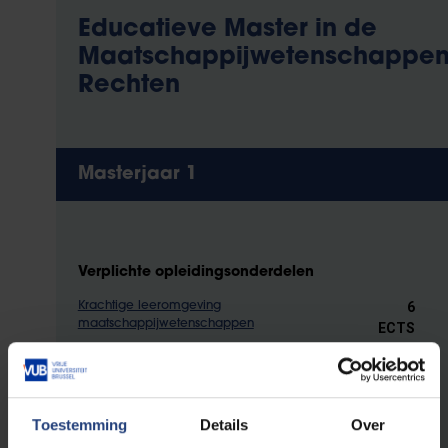
Educatieve Master in de
Maatschappijwetenschappen
Rechten
Masterjaar 1
Verplichte opleidingsonderdelen
6
Krachtige leeromgeving
maatschappijwetenschappen
ECTS
6
Positief en inclusief leefklimaat
maatschappijwetenschappen
ECTS
3 ECTS
Schoolontwikkeling
Toestemming
Details
Over
3 ECTS
Vakdidactiek Rechten 1