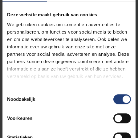
3 ECTS
Vakdidactiek Rechten 2
9 ECTS
Masterproef deel I
Deze website maakt gebruik van cookies
6
EUTOPIA Learning Unit: Privacy and Data
We gebruiken cookies om content en advertenties te
Protection Law
ECTS
personaliseren, om functies voor social media te bieden
6
Internationale bescherming van de Rechten van
en om ons websiteverkeer te analyseren. Ook delen we
de Mens
ECTS
informatie over uw gebruik van onze site met onze
partners voor social media, adverteren en analyse. Deze
6 ECTS
EUTOPIA Learning Unit - Rechtsgeschiedenis
partners kunnen deze gegevens combineren met andere
informatie die u aan ze heeft verstrekt of die ze hebben
verzameld op basis van uw gebruik van hun services.
Tweede vakdidactiek: je kiest voor 6 ECTS uit
onderstaande opties
3 ECTS
Vakdidactiek Project Algemene Vakken (PAV) 1
Toestemmingsselectie
Noodzakelijk
3 ECTS
Vakdidactiek Project Algemene Vakken (PAV) 2
6 ECTS
Onderwijsinnovatie en -technologie
Voorkeuren
3
Vakdidactiek Humanistische levensbeschouwing
in dialoog 2
ECTS
6 ECTS
Samen maken we de (wereld)stad
Statistieken