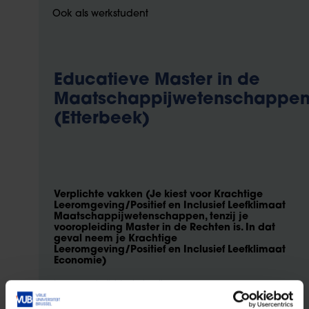
Ook als werkstudent
Educatieve Master in de
Maatschappijwetenschappe
(Etterbeek)
Verplichte vakken (Je kiest voor Krachtige
Leeromgeving/Positief en Inclusief Leefklimaat
Maatschappijwetenschappen, tenzij je
vooropleiding Master in de Rechten is. In dat
geval neem je Krachtige
Leeromgeving/Positief en Inclusief Leefklimaat
Economie)
6 ECTS
Leren van individuele leerlingen
3 ECTS
Onderwijssociologie en onderwijsbeleid