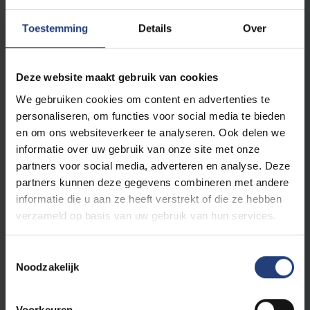
6 ECTS
Urban Education
Toestemming
Details
Over
6
Krachtige leeromgeving
maatschappijwetenschappen
ECTS
6
Positief en inclusief leefklimaat
Deze website maakt gebruik van cookies
maatschappijwetenschappen
ECTS
We gebruiken cookies om content en advertenties te
3 ECTS
Schoolontwikkeling
personaliseren, om functies voor social media te bieden
9 ECTS
Professioneel leraarschap
en om ons websiteverkeer te analyseren. Ook delen we
9 ECTS
Onderzoekend leraarschap
informatie over uw gebruik van onze site met onze
partners voor social media, adverteren en analyse. Deze
6
Positief en inclusief leefklimaat economie en
rechten
ECTS
partners kunnen deze gegevens combineren met andere
informatie die u aan ze heeft verstrekt of die ze hebben
6 ECTS
Krachtige leeromgeving economie en rechten
verzameld op basis van uw gebruik van hun services.
Tweede vakdidactiek /keuzevak: je kiest voor
Toestemmingsselectie
12 ECTS uit onderstaande opties
Noodzakelijk
3 ECTS
Vakdidactiek Geschiedenis 1
3 ECTS
Vakdidactiek Geschiedenis 2
Voorkeuren